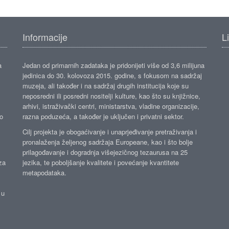
Informacije
L
a
Jedan od primarnih zadataka je pridonijeti više od 3,6 milijuna
jedinica do 30. kolovoza 2015. godine, s fokusom na sadržaj
muzeja, ali također i na sadržaj drugih institucija koje su
neposredni ili posredni nositelji kulture, kao što su knjižnice,
arhivi, istraživački centri, ministarstva, vladine organizacije,
ko
razna poduzeća, a također je uključen i privatni sektor.
Cilj projekta je obogaćivanje i unaprjeđivanje pretraživanja i
pronalaženja željenog sadržaja Europeane, kao i što bolje
prilagođavanje i dogradnja višejezičnog tezaurusa na 25
za
jezika, te poboljšanje kvalitete i povećanje kvantitete
metapodataka.
 u