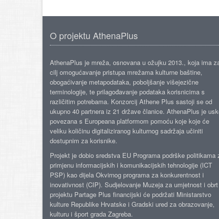
O projektu AthenaPlus
AthenaPlus je mreža, osnovana u ožujku 2013., koja ima z
cilj omogućavanje pristupa mrežama kulturne baštine,
obogaćivanje metapodataka, poboljšanje višejezične
terminologije, te prilagođavanje podataka korisnicima s
različitim potrebama. Konzorcij Athene Plus sastoji se od
ukupno 40 partnera iz 21 države članice. AthenaPlus je us
povezana s Europeana platformom pomoću koje koje će
veliku količinu digitaliziranog kulturnog sadržaja učiniti
dostupnim za korisnike.
Projekt je dobio sredstva EU Programa podrške politikama 
primjenu informacijskih i komunikacijskih tehnologije (ICT
PSP) kao dijela Okvirnog programa za konkurentnost i
inovativnost (CIP). Sudjelovanje Muzeja za umjetnost i obrt
projektu Partage Plus financijski će podržati Ministarstvo
kulture Republike Hrvatske i Gradski ured za obrazovanje,
kulturu i šport grada Zagreba.