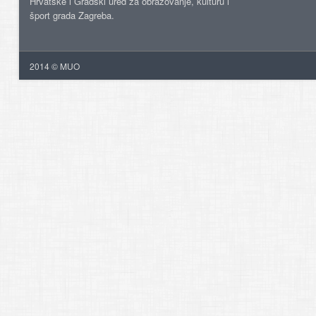
Hrvatske i Gradski ured za obrazovanje, kulturu i
šport grada Zagreba.
2014 © MUO