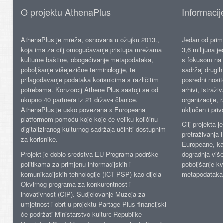
O projektu AthenaPlus
Informacij
AthenaPlus je mreža, osnovana u ožujku 2013.,
Jedan od prima
koja ima za cilj omogućavanje pristupa mrežama
3,6 milijuna j
kulturne baštine, obogaćivanje metapodataka,
s fokusom na s
poboljšanje višejezične terminologije, te
sadržaj drugih 
prilagođavanje podataka korisnicima s različitim
posredni nosite
potrebama. Konzorcij Athene Plus sastoji se od
arhivi, istraži
ukupno 40 partnera iz 21 države članice.
organizacije, 
AthenaPlus je usko povezana s Europeana
uključen i priv
platformom pomoću koje koje će veliku količinu
Cilj projekta 
digitaliziranog kulturnog sadržaja učiniti dostupnim
pretraživanja 
za korisnike.
Europeane, kao
Projekt je dobio sredstva EU Programa podrške
dogradnja više
politikama za primjenu informacijskih i
poboljšanje kv
komunikacijskih tehnologije (ICT PSP) kao dijela
metapodataka
Okvirnog programa za konkurentnost i
inovativnost (CIP). Sudjelovanje Muzeja za
umjetnost i obrt u projektu Partage Plus financijski
će podržati Ministarstvo kulture Republike