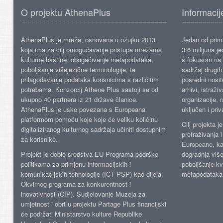
O projektu AthenaPlus
Informacij
AthenaPlus je mreža, osnovana u ožujku 2013.,
Jedan od prima
koja ima za cilj omogućavanje pristupa mrežama
3,6 milijuna j
kulturne baštine, obogaćivanje metapodataka,
s fokusom na s
poboljšanje višejezične terminologije, te
sadržaj drugih 
prilagođavanje podataka korisnicima s različitim
posredni nosite
potrebama. Konzorcij Athene Plus sastoji se od
arhivi, istraži
ukupno 40 partnera iz 21 države članice.
organizacije, 
AthenaPlus je usko povezana s Europeana
uključen i priv
platformom pomoću koje koje će veliku količinu
Cilj projekta 
digitaliziranog kulturnog sadržaja učiniti dostupnim
pretraživanja 
za korisnike.
Europeane, kao
Projekt je dobio sredstva EU Programa podrške
dogradnja više
politikama za primjenu informacijskih i
poboljšanje kv
komunikacijskih tehnologije (ICT PSP) kao dijela
metapodataka
Okvirnog programa za konkurentnost i
inovativnost (CIP). Sudjelovanje Muzeja za
umjetnost i obrt u projektu Partage Plus financijski
će podržati Ministarstvo kulture Republike