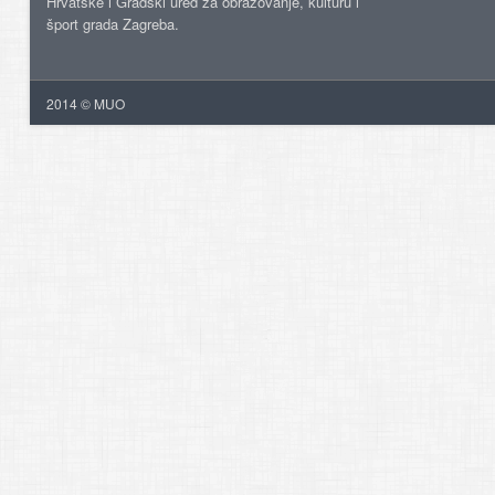
Hrvatske i Gradski ured za obrazovanje, kulturu i
šport grada Zagreba.
2014 © MUO