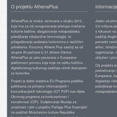
O projektu AthenaPlus
Informacij
AthenaPlus je mreža, osnovana u ožujku 2013.,
Jedan od prima
koja ima za cilj omogućavanje pristupa mrežama
3,6 milijuna j
kulturne baštine, obogaćivanje metapodataka,
s fokusom na s
poboljšanje višejezične terminologije, te
sadržaj drugih 
prilagođavanje podataka korisnicima s različitim
posredni nosite
potrebama. Konzorcij Athene Plus sastoji se od
arhivi, istraži
ukupno 40 partnera iz 21 države članice.
organizacije, 
AthenaPlus je usko povezana s Europeana
uključen i priv
platformom pomoću koje koje će veliku količinu
Cilj projekta 
digitaliziranog kulturnog sadržaja učiniti dostupnim
pretraživanja 
za korisnike.
Europeane, kao
Projekt je dobio sredstva EU Programa podrške
dogradnja više
politikama za primjenu informacijskih i
poboljšanje kv
komunikacijskih tehnologije (ICT PSP) kao dijela
metapodataka
Okvirnog programa za konkurentnost i
inovativnost (CIP). Sudjelovanje Muzeja za
umjetnost i obrt u projektu Partage Plus financijski
će podržati Ministarstvo kulture Republike