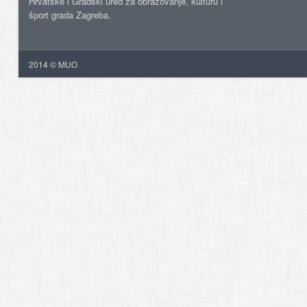
Hrvatske i Gradski ured za obrazovanje, kulturu i
šport grada Zagreba.
2014 © MUO