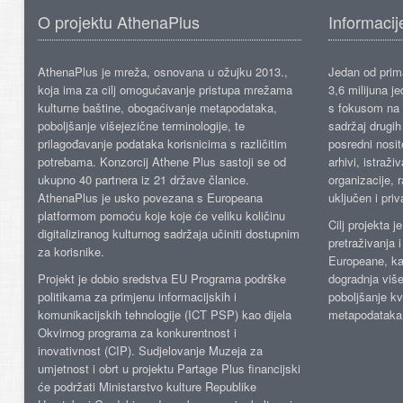
O projektu AthenaPlus
Informacij
AthenaPlus je mreža, osnovana u ožujku 2013.,
Jedan od prima
koja ima za cilj omogućavanje pristupa mrežama
3,6 milijuna j
kulturne baštine, obogaćivanje metapodataka,
s fokusom na s
poboljšanje višejezične terminologije, te
sadržaj drugih 
prilagođavanje podataka korisnicima s različitim
posredni nosite
potrebama. Konzorcij Athene Plus sastoji se od
arhivi, istraži
ukupno 40 partnera iz 21 države članice.
organizacije, 
AthenaPlus je usko povezana s Europeana
uključen i priv
platformom pomoću koje koje će veliku količinu
Cilj projekta 
digitaliziranog kulturnog sadržaja učiniti dostupnim
pretraživanja 
za korisnike.
Europeane, kao
Projekt je dobio sredstva EU Programa podrške
dogradnja više
politikama za primjenu informacijskih i
poboljšanje kv
komunikacijskih tehnologije (ICT PSP) kao dijela
metapodataka
Okvirnog programa za konkurentnost i
inovativnost (CIP). Sudjelovanje Muzeja za
umjetnost i obrt u projektu Partage Plus financijski
će podržati Ministarstvo kulture Republike