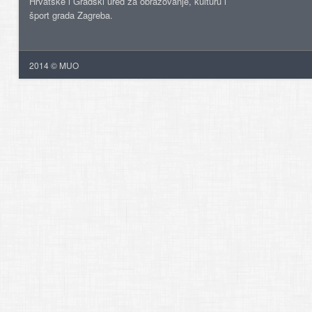
Hrvatske i Gradski ured za obrazovanje, kulturu i
šport grada Zagreba.
2014 © MUO