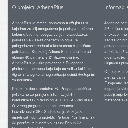
O projektu AthenaPlus
Informacij
AthenaPlus je mreža, osnovana u ožujku 2013.,
Jedan od prima
koja ima za cilj omogućavanje pristupa mrežama
3,6 milijuna j
kulturne baštine, obogaćivanje metapodataka,
s fokusom na s
poboljšanje višejezične terminologije, te
sadržaj drugih 
prilagođavanje podataka korisnicima s različitim
posredni nosite
potrebama. Konzorcij Athene Plus sastoji se od
arhivi, istraži
ukupno 40 partnera iz 21 države članice.
organizacije, 
AthenaPlus je usko povezana s Europeana
uključen i priv
platformom pomoću koje koje će veliku količinu
Cilj projekta 
digitaliziranog kulturnog sadržaja učiniti dostupnim
pretraživanja 
za korisnike.
Europeane, kao
Projekt je dobio sredstva EU Programa podrške
dogradnja više
politikama za primjenu informacijskih i
poboljšanje kv
komunikacijskih tehnologije (ICT PSP) kao dijela
metapodataka
Okvirnog programa za konkurentnost i
inovativnost (CIP). Sudjelovanje Muzeja za
umjetnost i obrt u projektu Partage Plus financijski
će podržati Ministarstvo kulture Republike