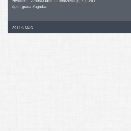
Hrvatske i Gradski ured za obrazovanje, kulturu i
šport grada Zagreba.
2014 © MUO