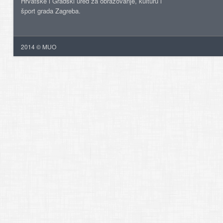
Hrvatske i Gradski ured za obrazovanje, kulturu i
šport grada Zagreba.
2014 © MUO