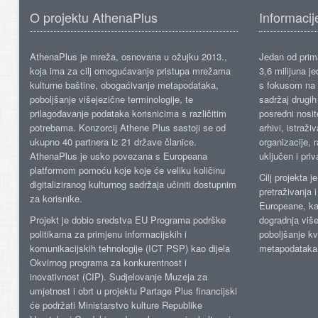
O projektu AthenaPlus
Informacij
AthenaPlus je mreža, osnovana u ožujku 2013.,
Jedan od prima
koja ima za cilj omogućavanje pristupa mrežama
3,6 milijuna j
kulturne baštine, obogaćivanje metapodataka,
s fokusom na s
poboljšanje višejezične terminologije, te
sadržaj drugih 
prilagođavanje podataka korisnicima s različitim
posredni nosite
potrebama. Konzorcij Athene Plus sastoji se od
arhivi, istraži
ukupno 40 partnera iz 21 države članice.
organizacije, 
AthenaPlus je usko povezana s Europeana
uključen i priv
platformom pomoću koje koje će veliku količinu
Cilj projekta 
digitaliziranog kulturnog sadržaja učiniti dostupnim
pretraživanja 
za korisnike.
Europeane, kao
Projekt je dobio sredstva EU Programa podrške
dogradnja više
politikama za primjenu informacijskih i
poboljšanje kv
komunikacijskih tehnologije (ICT PSP) kao dijela
metapodataka
Okvirnog programa za konkurentnost i
inovativnost (CIP). Sudjelovanje Muzeja za
umjetnost i obrt u projektu Partage Plus financijski
će podržati Ministarstvo kulture Republike