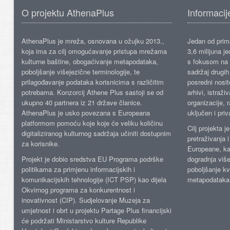
O projektu AthenaPlus
Informacij
AthenaPlus je mreža, osnovana u ožujku 2013.,
Jedan od prima
koja ima za cilj omogućavanje pristupa mrežama
3,6 milijuna j
kulturne baštine, obogaćivanje metapodataka,
s fokusom na s
poboljšanje višejezične terminologije, te
sadržaj drugih 
prilagođavanje podataka korisnicima s različitim
posredni nosite
potrebama. Konzorcij Athene Plus sastoji se od
arhivi, istraži
ukupno 40 partnera iz 21 države članice.
organizacije, 
AthenaPlus je usko povezana s Europeana
uključen i priv
platformom pomoću koje koje će veliku količinu
Cilj projekta 
digitaliziranog kulturnog sadržaja učiniti dostupnim
pretraživanja 
za korisnike.
Europeane, kao
Projekt je dobio sredstva EU Programa podrške
dogradnja više
politikama za primjenu informacijskih i
poboljšanje kv
komunikacijskih tehnologije (ICT PSP) kao dijela
metapodataka
Okvirnog programa za konkurentnost i
inovativnost (CIP). Sudjelovanje Muzeja za
umjetnost i obrt u projektu Partage Plus financijski
će podržati Ministarstvo kulture Republike