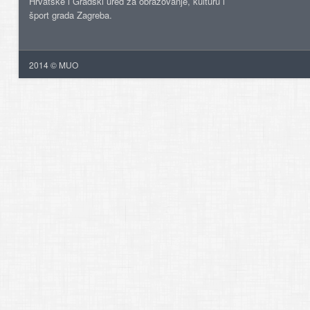
Hrvatske i Gradski ured za obrazovanje, kulturu i
šport grada Zagreba.
2014 © MUO