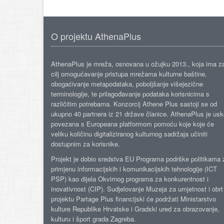
O projektu AthenaPlus
AthenaPlus je mreža, osnovana u ožujku 2013., koja ima z
cilj omogućavanje pristupa mrežama kulturne baštine,
obogaćivanje metapodataka, poboljšanje višejezične
terminologije, te prilagođavanje podataka korisnicima s
različitim potrebama. Konzorcij Athene Plus sastoji se od
ukupno 40 partnera iz 21 države članice. AthenaPlus je us
povezana s Europeana platformom pomoću koje koje će
veliku količinu digitaliziranog kulturnog sadržaja učiniti
dostupnim za korisnike.
Projekt je dobio sredstva EU Programa podrške politikama 
primjenu informacijskih i komunikacijskih tehnologije (ICT
PSP) kao dijela Okvirnog programa za konkurentnost i
inovativnost (CIP). Sudjelovanje Muzeja za umjetnost i obrt
projektu Partage Plus financijski će podržati Ministarstvo
kulture Republike Hrvatske i Gradski ured za obrazovanje,
kulturu i šport grada Zagreba.