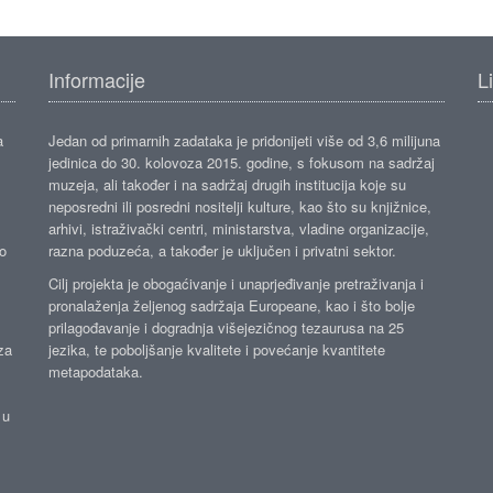
Informacije
L
a
Jedan od primarnih zadataka je pridonijeti više od 3,6 milijuna
jedinica do 30. kolovoza 2015. godine, s fokusom na sadržaj
muzeja, ali također i na sadržaj drugih institucija koje su
neposredni ili posredni nositelji kulture, kao što su knjižnice,
arhivi, istraživački centri, ministarstva, vladine organizacije,
ko
razna poduzeća, a također je uključen i privatni sektor.
Cilj projekta je obogaćivanje i unaprjeđivanje pretraživanja i
pronalaženja željenog sadržaja Europeane, kao i što bolje
prilagođavanje i dogradnja višejezičnog tezaurusa na 25
za
jezika, te poboljšanje kvalitete i povećanje kvantitete
metapodataka.
 u