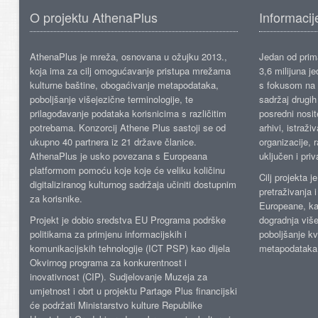
O projektu AthenaPlus
Informacij
AthenaPlus je mreža, osnovana u ožujku 2013.,
Jedan od prima
koja ima za cilj omogućavanje pristupa mrežama
3,6 milijuna j
kulturne baštine, obogaćivanje metapodataka,
s fokusom na s
poboljšanje višejezične terminologije, te
sadržaj drugih 
prilagođavanje podataka korisnicima s različitim
posredni nosite
potrebama. Konzorcij Athene Plus sastoji se od
arhivi, istraži
ukupno 40 partnera iz 21 države članice.
organizacije, 
AthenaPlus je usko povezana s Europeana
uključen i priv
platformom pomoću koje koje će veliku količinu
Cilj projekta 
digitaliziranog kulturnog sadržaja učiniti dostupnim
pretraživanja 
za korisnike.
Europeane, kao
Projekt je dobio sredstva EU Programa podrške
dogradnja više
politikama za primjenu informacijskih i
poboljšanje kv
komunikacijskih tehnologije (ICT PSP) kao dijela
metapodataka
Okvirnog programa za konkurentnost i
inovativnost (CIP). Sudjelovanje Muzeja za
umjetnost i obrt u projektu Partage Plus financijski
će podržati Ministarstvo kulture Republike