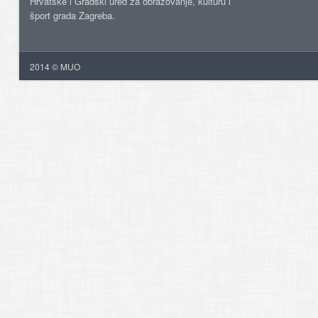
Hrvatske i Gradski ured za obrazovanje, kulturu i
šport grada Zagreba.
2014 © MUO