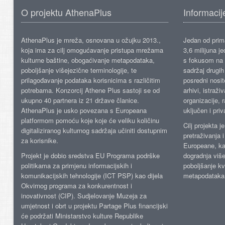
O projektu AthenaPlus
Informacij
AthenaPlus je mreža, osnovana u ožujku 2013.,
Jedan od prima
koja ima za cilj omogućavanje pristupa mrežama
3,6 milijuna j
kulturne baštine, obogaćivanje metapodataka,
s fokusom na s
poboljšanje višejezične terminologije, te
sadržaj drugih 
prilagođavanje podataka korisnicima s različitim
posredni nosite
potrebama. Konzorcij Athene Plus sastoji se od
arhivi, istraži
ukupno 40 partnera iz 21 države članice.
organizacije, 
AthenaPlus je usko povezana s Europeana
uključen i priv
platformom pomoću koje koje će veliku količinu
Cilj projekta 
digitaliziranog kulturnog sadržaja učiniti dostupnim
pretraživanja 
za korisnike.
Europeane, kao
Projekt je dobio sredstva EU Programa podrške
dogradnja više
politikama za primjenu informacijskih i
poboljšanje kv
komunikacijskih tehnologije (ICT PSP) kao dijela
metapodataka
Okvirnog programa za konkurentnost i
inovativnost (CIP). Sudjelovanje Muzeja za
umjetnost i obrt u projektu Partage Plus financijski
će podržati Ministarstvo kulture Republike