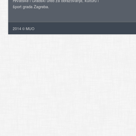
Hrvatske i Gradski ured za obrazovanje, kulturu i
šport grada Zagreba.
2014 © MUO