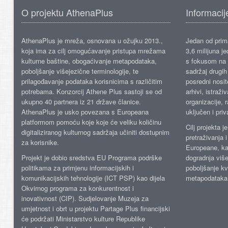
O projektu AthenaPlus
Informacij
AthenaPlus je mreža, osnovana u ožujku 2013.,
Jedan od prima
koja ima za cilj omogućavanje pristupa mrežama
3,6 milijuna j
kulturne baštine, obogaćivanje metapodataka,
s fokusom na s
poboljšanje višejezične terminologije, te
sadržaj drugih 
prilagođavanje podataka korisnicima s različitim
posredni nosite
potrebama. Konzorcij Athene Plus sastoji se od
arhivi, istraži
ukupno 40 partnera iz 21 države članice.
organizacije, 
AthenaPlus je usko povezana s Europeana
uključen i priv
platformom pomoću koje koje će veliku količinu
Cilj projekta 
digitaliziranog kulturnog sadržaja učiniti dostupnim
pretraživanja 
za korisnike.
Europeane, kao
Projekt je dobio sredstva EU Programa podrške
dogradnja više
politikama za primjenu informacijskih i
poboljšanje kv
komunikacijskih tehnologije (ICT PSP) kao dijela
metapodataka
Okvirnog programa za konkurentnost i
inovativnost (CIP). Sudjelovanje Muzeja za
umjetnost i obrt u projektu Partage Plus financijski
će podržati Ministarstvo kulture Republike