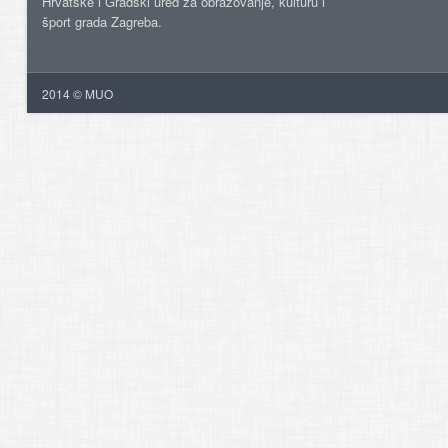
Hrvatske i Gradski ured za obrazovanje, kulturu i
šport grada Zagreba.
2014 © MUO