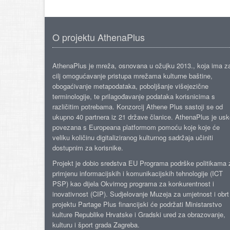
O projektu AthenaPlus
AthenaPlus je mreža, osnovana u ožujku 2013., koja ima z
cilj omogućavanje pristupa mrežama kulturne baštine,
obogaćivanje metapodataka, poboljšanje višejezične
terminologije, te prilagođavanje podataka korisnicima s
različitim potrebama. Konzorcij Athene Plus sastoji se od
ukupno 40 partnera iz 21 države članice. AthenaPlus je us
povezana s Europeana platformom pomoću koje koje će
veliku količinu digitaliziranog kulturnog sadržaja učiniti
dostupnim za korisnike.
Projekt je dobio sredstva EU Programa podrške politikama 
primjenu informacijskih i komunikacijskih tehnologije (ICT
PSP) kao dijela Okvirnog programa za konkurentnost i
inovativnost (CIP). Sudjelovanje Muzeja za umjetnost i obrt
projektu Partage Plus financijski će podržati Ministarstvo
kulture Republike Hrvatske i Gradski ured za obrazovanje,
kulturu i šport grada Zagreba.