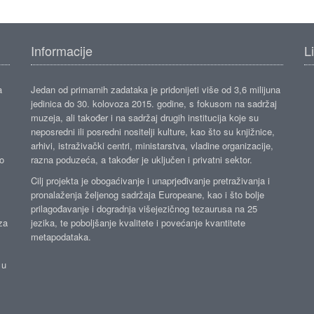
Informacije
L
a
Jedan od primarnih zadataka je pridonijeti više od 3,6 milijuna
jedinica do 30. kolovoza 2015. godine, s fokusom na sadržaj
muzeja, ali također i na sadržaj drugih institucija koje su
neposredni ili posredni nositelji kulture, kao što su knjižnice,
arhivi, istraživački centri, ministarstva, vladine organizacije,
ko
razna poduzeća, a također je uključen i privatni sektor.
Cilj projekta je obogaćivanje i unaprjeđivanje pretraživanja i
pronalaženja željenog sadržaja Europeane, kao i što bolje
prilagođavanje i dogradnja višejezičnog tezaurusa na 25
za
jezika, te poboljšanje kvalitete i povećanje kvantitete
metapodataka.
 u