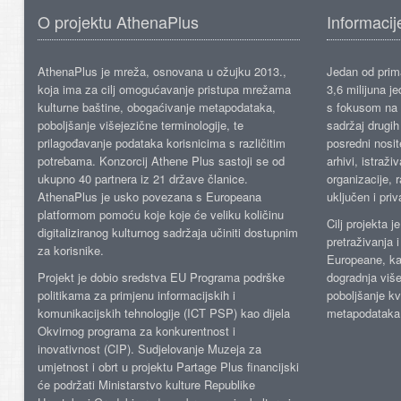
O projektu AthenaPlus
Informacij
AthenaPlus je mreža, osnovana u ožujku 2013.,
Jedan od prima
koja ima za cilj omogućavanje pristupa mrežama
3,6 milijuna j
kulturne baštine, obogaćivanje metapodataka,
s fokusom na s
poboljšanje višejezične terminologije, te
sadržaj drugih 
prilagođavanje podataka korisnicima s različitim
posredni nosite
potrebama. Konzorcij Athene Plus sastoji se od
arhivi, istraži
ukupno 40 partnera iz 21 države članice.
organizacije, 
AthenaPlus je usko povezana s Europeana
uključen i priv
platformom pomoću koje koje će veliku količinu
Cilj projekta 
digitaliziranog kulturnog sadržaja učiniti dostupnim
pretraživanja 
za korisnike.
Europeane, kao
Projekt je dobio sredstva EU Programa podrške
dogradnja više
politikama za primjenu informacijskih i
poboljšanje kv
komunikacijskih tehnologije (ICT PSP) kao dijela
metapodataka
Okvirnog programa za konkurentnost i
inovativnost (CIP). Sudjelovanje Muzeja za
umjetnost i obrt u projektu Partage Plus financijski
će podržati Ministarstvo kulture Republike