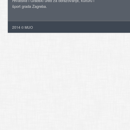
Hrvatske i Gradski ured za obrazovanje, kulturu i
šport grada Zagreba.
2014 © MUO