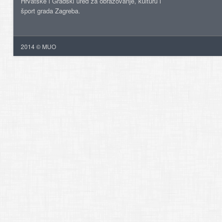
Hrvatske i Gradski ured za obrazovanje, kulturu i
šport grada Zagreba.
2014 © MUO