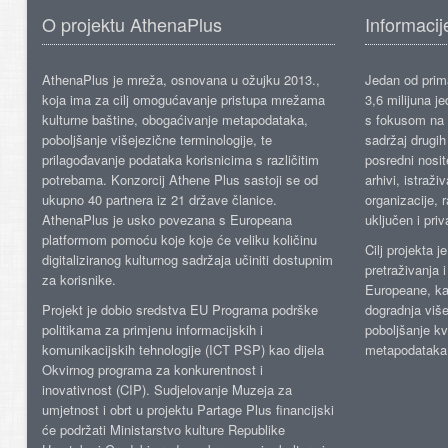
O projektu AthenaPlus
Informacij
AthenaPlus je mreža, osnovana u ožujku 2013.,
Jedan od prima
koja ima za cilj omogućavanje pristupa mrežama
3,6 milijuna j
kulturne baštine, obogaćivanje metapodataka,
s fokusom na s
poboljšanje višejezične terminologije, te
sadržaj drugih 
prilagođavanje podataka korisnicima s različitim
posredni nosite
potrebama. Konzorcij Athene Plus sastoji se od
arhivi, istraži
ukupno 40 partnera iz 21 države članice.
organizacije, 
AthenaPlus je usko povezana s Europeana
uključen i priv
platformom pomoću koje koje će veliku količinu
Cilj projekta 
digitaliziranog kulturnog sadržaja učiniti dostupnim
pretraživanja 
za korisnike.
Europeane, kao
Projekt je dobio sredstva EU Programa podrške
dogradnja više
politikama za primjenu informacijskih i
poboljšanje kv
komunikacijskih tehnologije (ICT PSP) kao dijela
metapodataka
Okvirnog programa za konkurentnost i
inovativnost (CIP). Sudjelovanje Muzeja za
umjetnost i obrt u projektu Partage Plus financijski
će podržati Ministarstvo kulture Republike