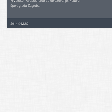
Hrvatske i Gradski ured za obrazovanje, kulturu i
šport grada Zagreba.
2014 © MUO