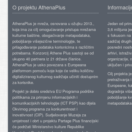
O projektu AthenaPlus
Informacij
AthenaPlus je mreža, osnovana u ožujku 2013.,
Jedan od prima
koja ima za cilj omogućavanje pristupa mrežama
3,6 milijuna j
kulturne baštine, obogaćivanje metapodataka,
s fokusom na s
poboljšanje višejezične terminologije, te
sadržaj drugih 
prilagođavanje podataka korisnicima s različitim
posredni nosite
potrebama. Konzorcij Athene Plus sastoji se od
arhivi, istraži
ukupno 40 partnera iz 21 države članice.
organizacije, 
AthenaPlus je usko povezana s Europeana
uključen i priv
platformom pomoću koje koje će veliku količinu
Cilj projekta 
digitaliziranog kulturnog sadržaja učiniti dostupnim
pretraživanja 
za korisnike.
Europeane, kao
Projekt je dobio sredstva EU Programa podrške
dogradnja više
politikama za primjenu informacijskih i
poboljšanje kv
komunikacijskih tehnologije (ICT PSP) kao dijela
metapodataka
Okvirnog programa za konkurentnost i
inovativnost (CIP). Sudjelovanje Muzeja za
umjetnost i obrt u projektu Partage Plus financijski
će podržati Ministarstvo kulture Republike