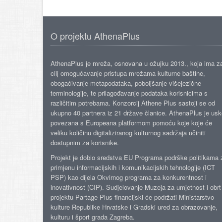
O projektu AthenaPlus
AthenaPlus je mreža, osnovana u ožujku 2013., koja ima z
cilj omogućavanje pristupa mrežama kulturne baštine,
obogaćivanje metapodataka, poboljšanje višejezične
terminologije, te prilagođavanje podataka korisnicima s
različitim potrebama. Konzorcij Athene Plus sastoji se od
ukupno 40 partnera iz 21 države članice. AthenaPlus je us
povezana s Europeana platformom pomoću koje koje će
veliku količinu digitaliziranog kulturnog sadržaja učiniti
dostupnim za korisnike.
Projekt je dobio sredstva EU Programa podrške politikama 
primjenu informacijskih i komunikacijskih tehnologije (ICT
PSP) kao dijela Okvirnog programa za konkurentnost i
inovativnost (CIP). Sudjelovanje Muzeja za umjetnost i obrt
projektu Partage Plus financijski će podržati Ministarstvo
kulture Republike Hrvatske i Gradski ured za obrazovanje,
kulturu i šport grada Zagreba.