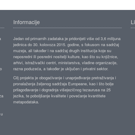
Informacije
L
a
Jedan od primarnih zadataka je pridonijeti više od 3,6 milijuna
jedinica do 30. kolovoza 2015. godine, s fokusom na sadržaj
muzeja, ali također i na sadržaj drugih institucija koje su
neposredni ili posredni nositelji kulture, kao što su knjižnice,
arhivi, istraživački centri, ministarstva, vladine organizacije,
ko
razna poduzeća, a također je uključen i privatni sektor.
Cilj projekta je obogaćivanje i unaprjeđivanje pretraživanja i
pronalaženja željenog sadržaja Europeane, kao i što bolje
prilagođavanje i dogradnja višejezičnog tezaurusa na 25
za
jezika, te poboljšanje kvalitete i povećanje kvantitete
metapodataka.
 u