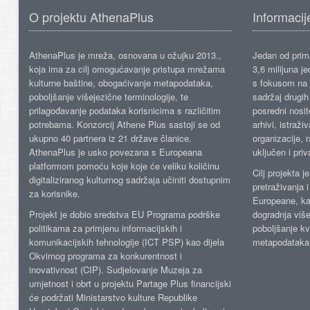
O projektu AthenaPlus
Informacij
AthenaPlus je mreža, osnovana u ožujku 2013.,
Jedan od prima
koja ima za cilj omogućavanje pristupa mrežama
3,6 milijuna j
kulturne baštine, obogaćivanje metapodataka,
s fokusom na s
poboljšanje višejezične terminologije, te
sadržaj drugih 
prilagođavanje podataka korisnicima s različitim
posredni nosite
potrebama. Konzorcij Athene Plus sastoji se od
arhivi, istraži
ukupno 40 partnera iz 21 države članice.
organizacije, 
AthenaPlus je usko povezana s Europeana
uključen i priv
platformom pomoću koje koje će veliku količinu
Cilj projekta 
digitaliziranog kulturnog sadržaja učiniti dostupnim
pretraživanja 
za korisnike.
Europeane, kao
Projekt je dobio sredstva EU Programa podrške
dogradnja više
politikama za primjenu informacijskih i
poboljšanje kv
komunikacijskih tehnologije (ICT PSP) kao dijela
metapodataka
Okvirnog programa za konkurentnost i
inovativnost (CIP). Sudjelovanje Muzeja za
umjetnost i obrt u projektu Partage Plus financijski
će podržati Ministarstvo kulture Republike