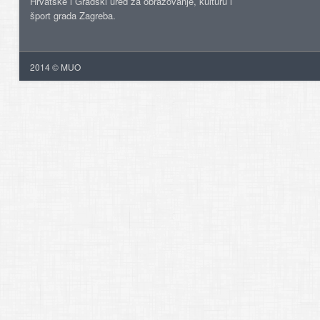
Hrvatske i Gradski ured za obrazovanje, kulturu i
šport grada Zagreba.
2014 © MUO