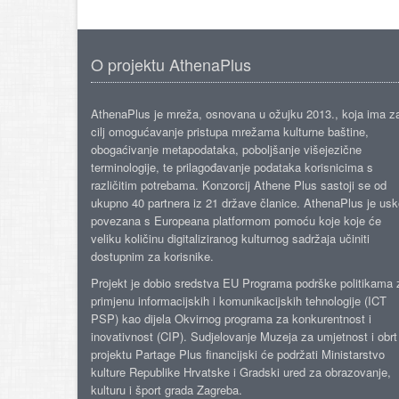
O projektu AthenaPlus
AthenaPlus je mreža, osnovana u ožujku 2013., koja ima z
cilj omogućavanje pristupa mrežama kulturne baštine,
obogaćivanje metapodataka, poboljšanje višejezične
terminologije, te prilagođavanje podataka korisnicima s
različitim potrebama. Konzorcij Athene Plus sastoji se od
ukupno 40 partnera iz 21 države članice. AthenaPlus je us
povezana s Europeana platformom pomoću koje koje će
veliku količinu digitaliziranog kulturnog sadržaja učiniti
dostupnim za korisnike.
Projekt je dobio sredstva EU Programa podrške politikama 
primjenu informacijskih i komunikacijskih tehnologije (ICT
PSP) kao dijela Okvirnog programa za konkurentnost i
inovativnost (CIP). Sudjelovanje Muzeja za umjetnost i obrt
projektu Partage Plus financijski će podržati Ministarstvo
kulture Republike Hrvatske i Gradski ured za obrazovanje,
kulturu i šport grada Zagreba.