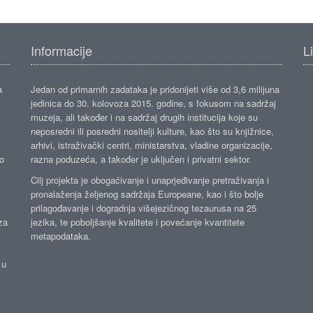
Informacije
L
a
Jedan od primarnih zadataka je pridonijeti više od 3,6 milijuna
jedinica do 30. kolovoza 2015. godine, s fokusom na sadržaj
muzeja, ali također i na sadržaj drugih institucija koje su
neposredni ili posredni nositelji kulture, kao što su knjižnice,
arhivi, istraživački centri, ministarstva, vladine organizacije,
ko
razna poduzeća, a također je uključen i privatni sektor.
Cilj projekta je obogaćivanje i unaprjeđivanje pretraživanja i
pronalaženja željenog sadržaja Europeane, kao i što bolje
prilagođavanje i dogradnja višejezičnog tezaurusa na 25
za
jezika, te poboljšanje kvalitete i povećanje kvantitete
metapodataka.
 u