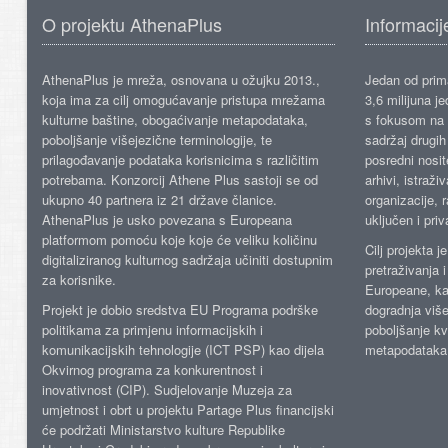
O projektu AthenaPlus
Informacij
AthenaPlus je mreža, osnovana u ožujku 2013.,
Jedan od prima
koja ima za cilj omogućavanje pristupa mrežama
3,6 milijuna j
kulturne baštine, obogaćivanje metapodataka,
s fokusom na s
poboljšanje višejezične terminologije, te
sadržaj drugih 
prilagođavanje podataka korisnicima s različitim
posredni nosite
potrebama. Konzorcij Athene Plus sastoji se od
arhivi, istraži
ukupno 40 partnera iz 21 države članice.
organizacije, 
AthenaPlus je usko povezana s Europeana
uključen i priv
platformom pomoću koje koje će veliku količinu
Cilj projekta 
digitaliziranog kulturnog sadržaja učiniti dostupnim
pretraživanja 
za korisnike.
Europeane, kao
Projekt je dobio sredstva EU Programa podrške
dogradnja više
politikama za primjenu informacijskih i
poboljšanje kv
komunikacijskih tehnologije (ICT PSP) kao dijela
metapodataka
Okvirnog programa za konkurentnost i
inovativnost (CIP). Sudjelovanje Muzeja za
umjetnost i obrt u projektu Partage Plus financijski
će podržati Ministarstvo kulture Republike