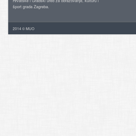
Hrvatske i Gradski ured za obrazovanje, kulturu i
šport grada Zagreba.
2014 © MUO