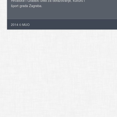
Hrvatske i Gradski ured za obrazovanje, kulturu i
šport grada Zagreba.
2014 © MUO