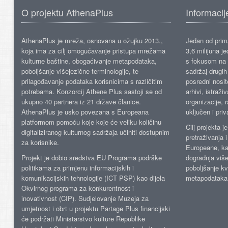
O projektu AthenaPlus
Informacij
AthenaPlus je mreža, osnovana u ožujku 2013.,
Jedan od prima
koja ima za cilj omogućavanje pristupa mrežama
3,6 milijuna j
kulturne baštine, obogaćivanje metapodataka,
s fokusom na s
poboljšanje višejezične terminologije, te
sadržaj drugih 
prilagođavanje podataka korisnicima s različitim
posredni nosite
potrebama. Konzorcij Athene Plus sastoji se od
arhivi, istraži
ukupno 40 partnera iz 21 države članice.
organizacije, 
AthenaPlus je usko povezana s Europeana
uključen i priv
platformom pomoću koje koje će veliku količinu
Cilj projekta 
digitaliziranog kulturnog sadržaja učiniti dostupnim
pretraživanja 
za korisnike.
Europeane, kao
Projekt je dobio sredstva EU Programa podrške
dogradnja više
politikama za primjenu informacijskih i
poboljšanje kv
komunikacijskih tehnologije (ICT PSP) kao dijela
metapodataka
Okvirnog programa za konkurentnost i
inovativnost (CIP). Sudjelovanje Muzeja za
umjetnost i obrt u projektu Partage Plus financijski
će podržati Ministarstvo kulture Republike