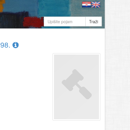
Traži
998.