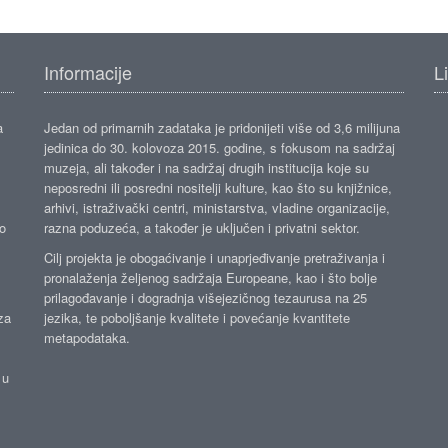
Informacije
L
a
Jedan od primarnih zadataka je pridonijeti više od 3,6 milijuna
jedinica do 30. kolovoza 2015. godine, s fokusom na sadržaj
muzeja, ali također i na sadržaj drugih institucija koje su
neposredni ili posredni nositelji kulture, kao što su knjižnice,
arhivi, istraživački centri, ministarstva, vladine organizacije,
ko
razna poduzeća, a također je uključen i privatni sektor.
Cilj projekta je obogaćivanje i unaprjeđivanje pretraživanja i
pronalaženja željenog sadržaja Europeane, kao i što bolje
prilagođavanje i dogradnja višejezičnog tezaurusa na 25
za
jezika, te poboljšanje kvalitete i povećanje kvantitete
metapodataka.
 u