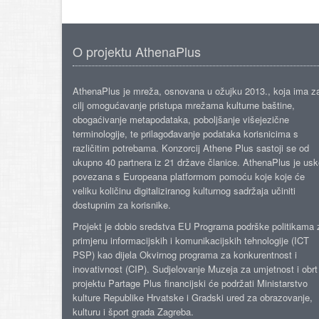
O projektu AthenaPlus
AthenaPlus je mreža, osnovana u ožujku 2013., koja ima z
cilj omogućavanje pristupa mrežama kulturne baštine,
obogaćivanje metapodataka, poboljšanje višejezične
terminologije, te prilagođavanje podataka korisnicima s
različitim potrebama. Konzorcij Athene Plus sastoji se od
ukupno 40 partnera iz 21 države članice. AthenaPlus je us
povezana s Europeana platformom pomoću koje koje će
veliku količinu digitaliziranog kulturnog sadržaja učiniti
dostupnim za korisnike.
Projekt je dobio sredstva EU Programa podrške politikama 
primjenu informacijskih i komunikacijskih tehnologije (ICT
PSP) kao dijela Okvirnog programa za konkurentnost i
inovativnost (CIP). Sudjelovanje Muzeja za umjetnost i obrt
projektu Partage Plus financijski će podržati Ministarstvo
kulture Republike Hrvatske i Gradski ured za obrazovanje,
kulturu i šport grada Zagreba.