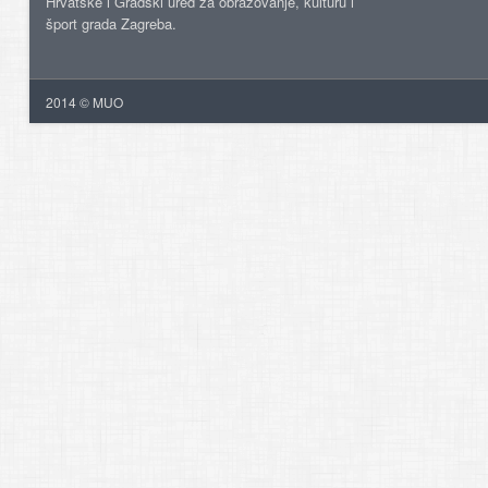
Hrvatske i Gradski ured za obrazovanje, kulturu i
šport grada Zagreba.
2014 © MUO