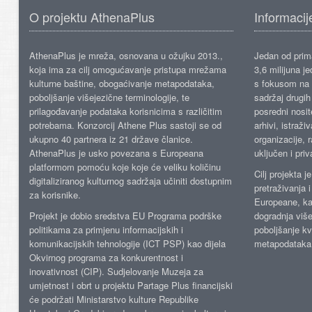
O projektu AthenaPlus
Informacij
AthenaPlus je mreža, osnovana u ožujku 2013.,
Jedan od prima
koja ima za cilj omogućavanje pristupa mrežama
3,6 milijuna j
kulturne baštine, obogaćivanje metapodataka,
s fokusom na s
poboljšanje višejezične terminologije, te
sadržaj drugih 
prilagođavanje podataka korisnicima s različitim
posredni nosite
potrebama. Konzorcij Athene Plus sastoji se od
arhivi, istraži
ukupno 40 partnera iz 21 države članice.
organizacije, 
AthenaPlus je usko povezana s Europeana
uključen i priv
platformom pomoću koje koje će veliku količinu
Cilj projekta 
digitaliziranog kulturnog sadržaja učiniti dostupnim
pretraživanja 
za korisnike.
Europeane, kao
Projekt je dobio sredstva EU Programa podrške
dogradnja više
politikama za primjenu informacijskih i
poboljšanje kv
komunikacijskih tehnologije (ICT PSP) kao dijela
metapodataka
Okvirnog programa za konkurentnost i
inovativnost (CIP). Sudjelovanje Muzeja za
umjetnost i obrt u projektu Partage Plus financijski
će podržati Ministarstvo kulture Republike