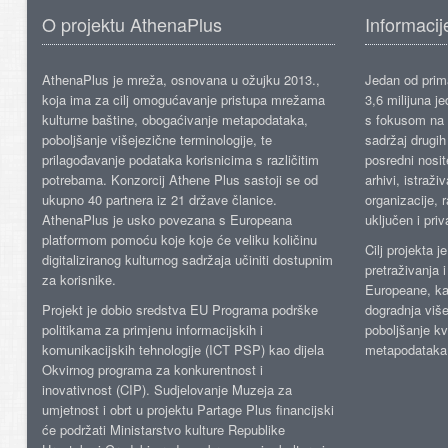
O projektu AthenaPlus
Informacij
AthenaPlus je mreža, osnovana u ožujku 2013.,
Jedan od prima
koja ima za cilj omogućavanje pristupa mrežama
3,6 milijuna j
kulturne baštine, obogaćivanje metapodataka,
s fokusom na s
poboljšanje višejezične terminologije, te
sadržaj drugih 
prilagođavanje podataka korisnicima s različitim
posredni nosite
potrebama. Konzorcij Athene Plus sastoji se od
arhivi, istraži
ukupno 40 partnera iz 21 države članice.
organizacije, 
AthenaPlus je usko povezana s Europeana
uključen i priv
platformom pomoću koje koje će veliku količinu
Cilj projekta 
digitaliziranog kulturnog sadržaja učiniti dostupnim
pretraživanja 
za korisnike.
Europeane, kao
Projekt je dobio sredstva EU Programa podrške
dogradnja više
politikama za primjenu informacijskih i
poboljšanje kv
komunikacijskih tehnologije (ICT PSP) kao dijela
metapodataka
Okvirnog programa za konkurentnost i
inovativnost (CIP). Sudjelovanje Muzeja za
umjetnost i obrt u projektu Partage Plus financijski
će podržati Ministarstvo kulture Republike