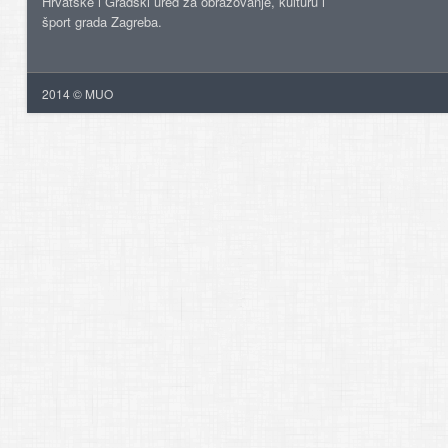
Hrvatske i Gradski ured za obrazovanje, kulturu i
šport grada Zagreba.
2014 © MUO