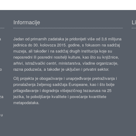
Informacije
L
a
Jedan od primarnih zadataka je pridonijeti više od 3,6 milijuna
jedinica do 30. kolovoza 2015. godine, s fokusom na sadržaj
muzeja, ali također i na sadržaj drugih institucija koje su
neposredni ili posredni nositelji kulture, kao što su knjižnice,
arhivi, istraživački centri, ministarstva, vladine organizacije,
ko
razna poduzeća, a također je uključen i privatni sektor.
Cilj projekta je obogaćivanje i unaprjeđivanje pretraživanja i
pronalaženja željenog sadržaja Europeane, kao i što bolje
prilagođavanje i dogradnja višejezičnog tezaurusa na 25
za
jezika, te poboljšanje kvalitete i povećanje kvantitete
metapodataka.
 u