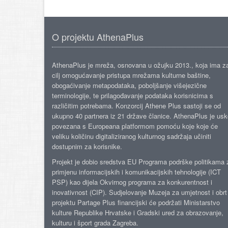
O projektu AthenaPlus
AthenaPlus je mreža, osnovana u ožujku 2013., koja ima z
cilj omogućavanje pristupa mrežama kulturne baštine,
obogaćivanje metapodataka, poboljšanje višejezične
terminologije, te prilagođavanje podataka korisnicima s
različitim potrebama. Konzorcij Athene Plus sastoji se od
ukupno 40 partnera iz 21 države članice. AthenaPlus je us
povezana s Europeana platformom pomoću koje koje će
veliku količinu digitaliziranog kulturnog sadržaja učiniti
dostupnim za korisnike.
Projekt je dobio sredstva EU Programa podrške politikama 
primjenu informacijskih i komunikacijskih tehnologije (ICT
PSP) kao dijela Okvirnog programa za konkurentnost i
inovativnost (CIP). Sudjelovanje Muzeja za umjetnost i obrt
projektu Partage Plus financijski će podržati Ministarstvo
kulture Republike Hrvatske i Gradski ured za obrazovanje,
kulturu i šport grada Zagreba.