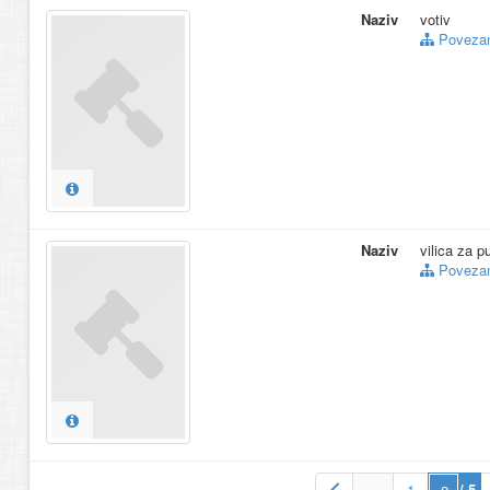
Naziv
votiv
Povezani
Naziv
vilica za 
Povezani
…
1
/ 5