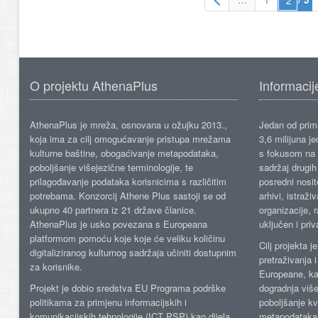
O projektu AthenaPlus
Informacij
AthenaPlus je mreža, osnovana u ožujku 2013.,
Jedan od prima
koja ima za cilj omogućavanje pristupa mrežama
3,6 milijuna j
kulturne baštine, obogaćivanje metapodataka,
s fokusom na s
poboljšanje višejezične terminologije, te
sadržaj drugih 
prilagođavanje podataka korisnicima s različitim
posredni nosite
potrebama. Konzorcij Athene Plus sastoji se od
arhivi, istraži
ukupno 40 partnera iz 21 države članice.
organizacije, 
AthenaPlus je usko povezana s Europeana
uključen i priv
platformom pomoću koje koje će veliku količinu
Cilj projekta 
digitaliziranog kulturnog sadržaja učiniti dostupnim
pretraživanja 
za korisnike.
Europeane, kao
Projekt je dobio sredstva EU Programa podrške
dogradnja više
politikama za primjenu informacijskih i
poboljšanje kv
komunikacijskih tehnologije (ICT PSP) kao dijela
metapodataka