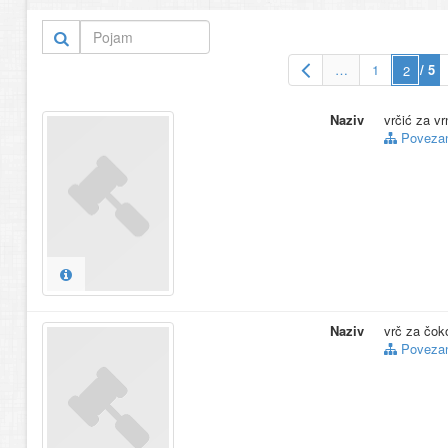
Ž
13.
vitrina
(9)
14.
vezivo
(9)
15.
Viktoria (Elizabe
…
1
/ 5
Više… (41)
Naziv
vrčić za vr
Povezani
Naziv
vrč za čok
Povezani