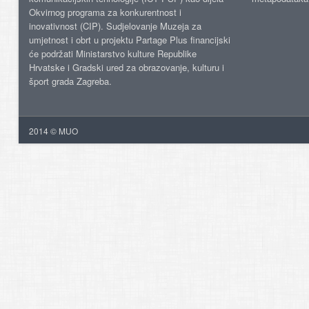
Okvirnog programa za konkurentnost i
inovativnost (CIP). Sudjelovanje Muzeja za
umjetnost i obrt u projektu Partage Plus financijski
će podržati Ministarstvo kulture Republike
Hrvatske i Gradski ured za obrazovanje, kulturu i
šport grada Zagreba.
2014 © MUO