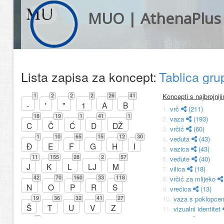
MUO | AthenaPlus
Lista zapisa za koncept:
Tablica gr
1
2
2
2
26
41
Koncepti s najbrojni
-
'
"
1
A
B
1.
vrč
(211)
18
19
1
41
1
2.
vaza
(193)
C
Č
Ć
D
DŽ
3.
vrčić
(60)
1
10
65
15
12
30
4.
veduta
(43)
Đ
E
F
G
H
I
5.
vazica
(43)
11
155
28
2
57
6.
vedute
(40)
J
K
L
LJ
M
7.
vilica
(18)
42
70
160
33
118
8.
vrčić za mlijeko
N
O
P
R
S
9.
vrećica
(13)
19
36
32
41
27
10.
vaza s poklopc
Š
T
U
V
Z
11.
vizualni identitet
12.
votiv
(10)
8