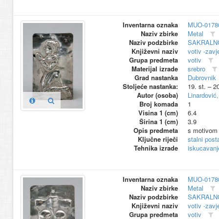
Inventarna oznaka
MUO-0178
Naziv zbirke
Metal
Naziv podzbirke
SAKRALN
Književni naziv
votiv -zavj
Grupa predmeta
votiv
Materijal izrade
srebro
Grad nastanka
Dubrovnik
Stoljeće nastanka:
19. st. – 2
Autor (osoba)
Linardović
Broj komada
1
Visina 1 (cm)
6.4
Širina 1 (cm)
3.9
Opis predmeta
s motivom 
Ključne riječi
stalni pos
Tehnika izrade
iskucavanj
Inventarna oznaka
MUO-0178
Naziv zbirke
Metal
Naziv podzbirke
SAKRALN
Književni naziv
votiv -zavj
Grupa predmeta
votiv