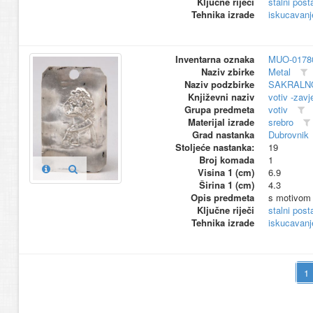
Ključne riječi
stalni pos
Tehnika izrade
iskucavanj
Inventarna oznaka
MUO-0178
Naziv zbirke
Metal
Naziv podzbirke
SAKRALN
Književni naziv
votiv -zavj
Grupa predmeta
votiv
Materijal izrade
srebro
Grad nastanka
Dubrovnik
Stoljeće nastanka:
19
Broj komada
1
Visina 1 (cm)
6.9
Širina 1 (cm)
4.3
Opis predmeta
s motivom 
Ključne riječi
stalni pos
Tehnika izrade
iskucavanj