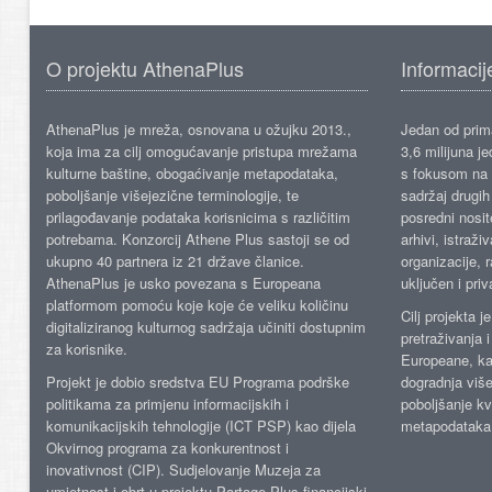
O projektu AthenaPlus
Informacij
AthenaPlus je mreža, osnovana u ožujku 2013.,
Jedan od prima
koja ima za cilj omogućavanje pristupa mrežama
3,6 milijuna j
kulturne baštine, obogaćivanje metapodataka,
s fokusom na s
poboljšanje višejezične terminologije, te
sadržaj drugih 
prilagođavanje podataka korisnicima s različitim
posredni nosite
potrebama. Konzorcij Athene Plus sastoji se od
arhivi, istraži
ukupno 40 partnera iz 21 države članice.
organizacije, 
AthenaPlus je usko povezana s Europeana
uključen i priv
platformom pomoću koje koje će veliku količinu
Cilj projekta 
digitaliziranog kulturnog sadržaja učiniti dostupnim
pretraživanja 
za korisnike.
Europeane, kao
Projekt je dobio sredstva EU Programa podrške
dogradnja više
politikama za primjenu informacijskih i
poboljšanje kv
komunikacijskih tehnologije (ICT PSP) kao dijela
metapodataka
Okvirnog programa za konkurentnost i
inovativnost (CIP). Sudjelovanje Muzeja za
umjetnost i obrt u projektu Partage Plus financijski