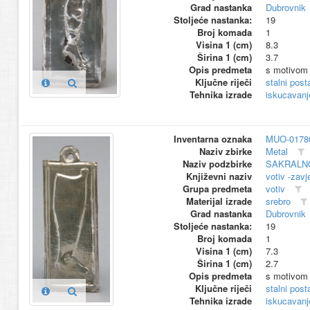
Grad nastanka
Dubrovnik
Stoljeće nastanka:
19
Broj komada
1
Visina 1 (cm)
8.3
Širina 1 (cm)
3.7
Opis predmeta
s motivom
Ključne riječi
stalni pos
Tehnika izrade
iskucavanj
Inventarna oznaka
MUO-0178
Naziv zbirke
Metal
Naziv podzbirke
SAKRALN
Književni naziv
votiv -zavj
Grupa predmeta
votiv
Materijal izrade
srebro
Grad nastanka
Dubrovnik
Stoljeće nastanka:
19
Broj komada
1
Visina 1 (cm)
7.3
Širina 1 (cm)
2.7
Opis predmeta
s motivom
Ključne riječi
stalni pos
Tehnika izrade
iskucavanj