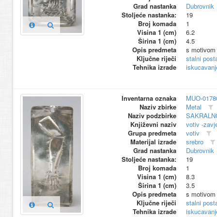
Grad nastanka
Dubrovnik
Stoljeće nastanka:
19
Broj komada
1
Visina 1 (cm)
6.2
Širina 1 (cm)
4.5
Opis predmeta
s motivom 
Ključne riječi
stalni pos
Tehnika izrade
iskucavanj
Inventarna oznaka
MUO-0178
Naziv zbirke
Metal
Naziv podzbirke
SAKRALN
Književni naziv
votiv -zavj
Grupa predmeta
votiv
Materijal izrade
srebro
Grad nastanka
Dubrovnik
Stoljeće nastanka:
19
Broj komada
1
Visina 1 (cm)
8.3
Širina 1 (cm)
3.5
Opis predmeta
s motivom 
Ključne riječi
stalni pos
Tehnika izrade
iskucavanj