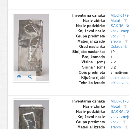
Inventarna oznaka
MUO-0178
Naziv zbirke
Metal
Naziv podzbirke
SAKRALN
Književni naziv
votiv -zavj
Grupa predmeta
votiv
Materijal izrade
srebro
Grad nastanka
Dubrovnik
Stoljeće nastanka:
19
Broj komada
1
Visina 1 (cm)
7.2
Širina 1 (cm)
3.2
Opis predmeta
s motivom 
Ključne riječi
stalni pos
Tehnika izrade
iskucavanj
Inventarna oznaka
MUO-0178
Naziv zbirke
Metal
Naziv podzbirke
SAKRALN
Književni naziv
votiv -zavj
Grupa predmeta
votiv
Materijal izrade
srebro