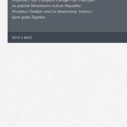
će podržati Ministarstvo kulture Republike
Hrvatske i Gradski ured za obrazovanje, kulturu i
šport grada Zagreba.
2014 © MUO