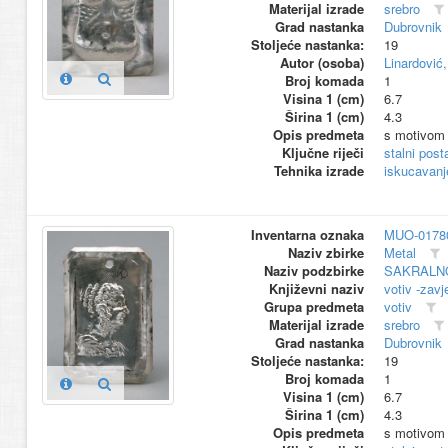
Materijal izrade
srebro
Grad nastanka
Dubrovnik
Stoljeće nastanka:
19
Autor (osoba)
Linardović
Broj komada
1
Visina 1 (cm)
6.7
Širina 1 (cm)
4.3
Opis predmeta
s motivom 
Ključne riječi
stalni pos
Tehnika izrade
iskucavanj
Inventarna oznaka
MUO-0178
Naziv zbirke
Metal
Naziv podzbirke
SAKRALN
Književni naziv
votiv -zavj
Grupa predmeta
votiv
Materijal izrade
srebro
Grad nastanka
Dubrovnik
Stoljeće nastanka:
19
Broj komada
1
Visina 1 (cm)
6.7
Širina 1 (cm)
4.3
Opis predmeta
s motivom 