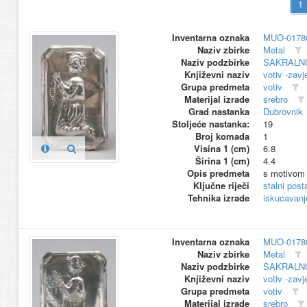
Inventarna oznaka
MUO-0178
Naziv zbirke
Metal
Naziv podzbirke
SAKRALN
Književni naziv
votiv -zavj
Grupa predmeta
votiv
Materijal izrade
srebro
Grad nastanka
Dubrovnik
Stoljeće nastanka:
19
Broj komada
1
Visina 1 (cm)
6.8
Širina 1 (cm)
4.4
Opis predmeta
s motivom 
Ključne riječi
stalni pos
Tehnika izrade
iskucavanj
Inventarna oznaka
MUO-0178
Naziv zbirke
Metal
Naziv podzbirke
SAKRALN
Književni naziv
votiv -zavj
Grupa predmeta
votiv
Materijal izrade
srebro