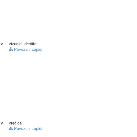
iv
vizualni identitet
Povezani zapisi
iv
vrećica
Povezani zapisi