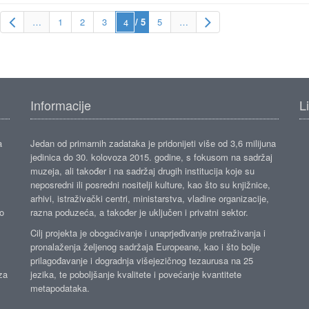
…
1
2
3
/ 5
5
…
Informacije
L
a
Jedan od primarnih zadataka je pridonijeti više od 3,6 milijuna
jedinica do 30. kolovoza 2015. godine, s fokusom na sadržaj
muzeja, ali također i na sadržaj drugih institucija koje su
neposredni ili posredni nositelji kulture, kao što su knjižnice,
arhivi, istraživački centri, ministarstva, vladine organizacije,
ko
razna poduzeća, a također je uključen i privatni sektor.
Cilj projekta je obogaćivanje i unaprjeđivanje pretraživanja i
pronalaženja željenog sadržaja Europeane, kao i što bolje
prilagođavanje i dogradnja višejezičnog tezaurusa na 25
za
jezika, te poboljšanje kvalitete i povećanje kvantitete
metapodataka.