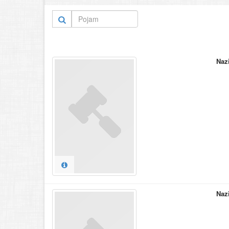
Naz
Naz