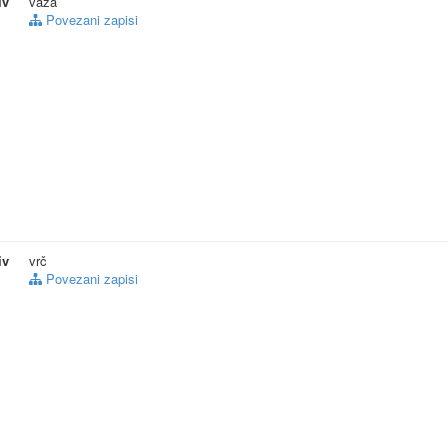
iv
vaza
Povezani zapisi
iv
vrč
Povezani zapisi