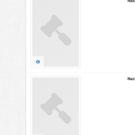
Naz
Naz