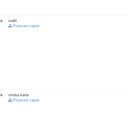
iv
vodič
Povezani zapisi
iv
vinska karta
Povezani zapisi