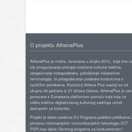
O projektu AthenaPlus
AthenaPlus je mreža, osnovana u ožujku 2013., koja ima z
cilj omogućavanje pristupa mrežama kulturne baštine,
obogaćivanje metapodataka, poboljšanje višejezične
terminologije, te prilagođavanje podataka korisnicima s
različitim potrebama. Konzorcij Athene Plus sastoji se od
ukupno 40 partnera iz 21 države članice. AthenaPlus je us
povezana s Europeana platformom pomoću koje koje će
veliku količinu digitaliziranog kulturnog sadržaja učiniti
dostupnim za korisnike.
Projekt je dobio sredstva EU Programa podrške politikama 
primjenu informacijskih i komunikacijskih tehnologije (ICT
PSP) kao dijela Okvirnog programa za konkurentnost i