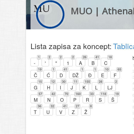
MUO | Athena
Lista zapisa za koncept:
Tabli
1
2
2
2
26
41
18
-
'
"
1
A
B
C
19
1
41
1
1
10
65
Č
Ć
D
DŽ
Đ
E
F
15
12
30
11
155
28
2
G
H
I
J
K
L
LJ
57
42
70
160
33
118
19
M
N
O
P
R
S
Š
36
32
41
27
8
T
U
V
Z
Ž