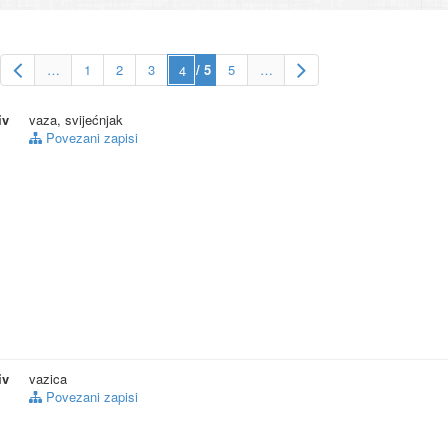
13.
vitrina
(9)
14.
vezivo
(9)
15.
Viktoria (Elizabeth) format
(7)
…
1
2
3
/ 5
5
…
Više… (41)
iv
vaza, svijećnjak
Povezani zapisi
iv
vazica
Povezani zapisi