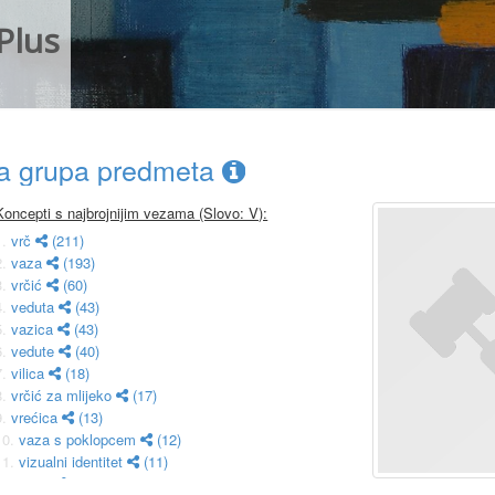
Plus
ca grupa predmeta
Koncepti s najbrojnijim vezama (Slovo: V):
1.
vrč
(211)
2.
vaza
(193)
3.
vrčić
(60)
4.
veduta
(43)
5.
vazica
(43)
6.
vedute
(40)
7.
vilica
(18)
8.
vrčić za mlijeko
(17)
9.
vrećica
(13)
10.
vaza s poklopcem
(12)
11.
vizualni identitet
(11)
12.
votiv
(10)