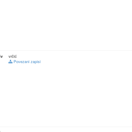
iv
vrčić
Povezani zapisi