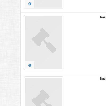
Naz
Naz