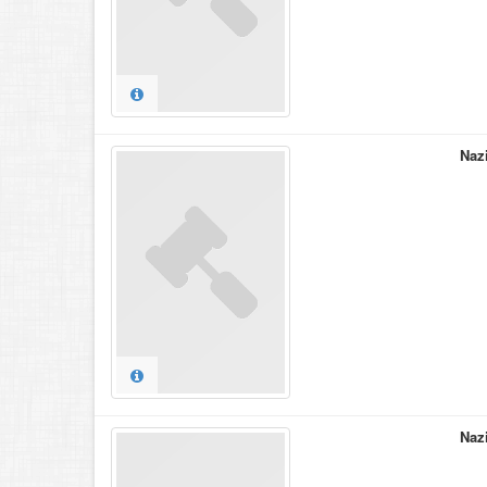
Naz
Naz