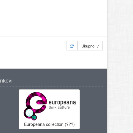
Ukupno: 7
inkovi
Europeana collection (???)