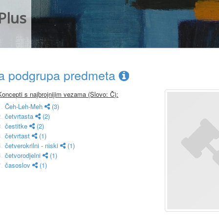
Plus
ca podgrupa predmeta
Koncepti s najbrojnijim vezama (Slovo: Č):
1.
Čeh-Leh-Meh
(3)
2.
četvrtasta
(2)
3.
čestitke
(2)
4.
četvrtast
(1)
5.
četverokrilni - niski
(1)
6.
četvorodjelni
(1)
7.
časoslov
(1)