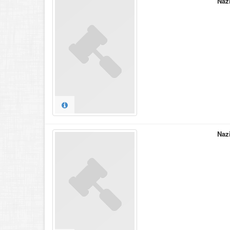
Naz
Naz