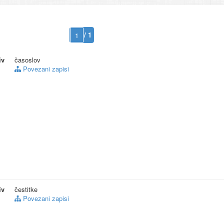
/ 1
iv
časoslov
Povezani zapisi
iv
čestitke
Povezani zapisi