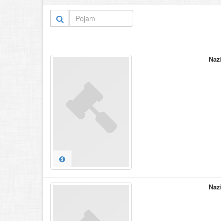
Naz
Naz