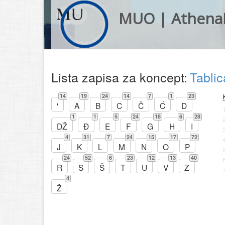
MUO | Athena
Lista zapisa za koncept:
Tabli
14
19
24
14
7
1
23
'
A
B
C
Č
Ć
D
1
1
5
24
18
6
28
DŽ
Đ
E
F
G
H
I
4
31
7
24
15
17
72
J
K
L
M
N
O
P
24
52
6
23
12
13
40
R
S
Š
T
U
V
Z
4
Ž