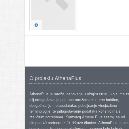
O projektu AthenaPlus
AthenaPlus je mreža, osnovana u ožujku 2013., koja ima z
cilj omogućavanje pristupa mrežama kulturne baštine,
obogaćivanje metapodataka, poboljšanje višejezične
terminologije, te prilagođavanje podataka korisnicima s
različitim potrebama. Konzorcij Athene Plus sastoji se od
ukupno 40 partnera iz 21 države članice. AthenaPlus je us
povezana s Europeana platformom pomoću koje koje će