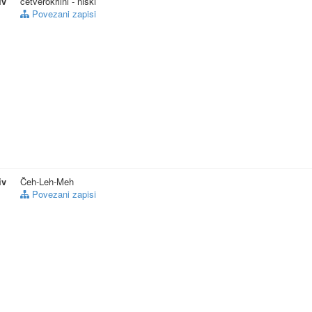
iv
četverokrilni - niski
Povezani zapisi
iv
Čeh-Leh-Meh
Povezani zapisi