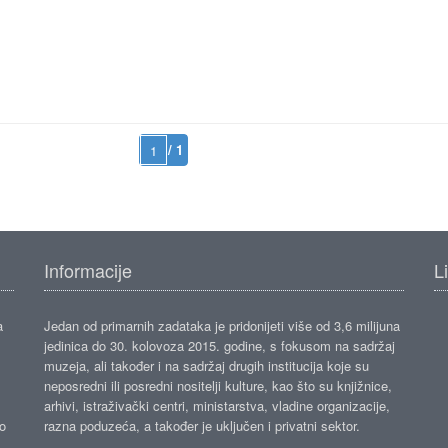
/ 1
Informacije
L
a
Jedan od primarnih zadataka je pridonijeti više od 3,6 milijuna
jedinica do 30. kolovoza 2015. godine, s fokusom na sadržaj
muzeja, ali također i na sadržaj drugih institucija koje su
neposredni ili posredni nositelji kulture, kao što su knjižnice,
arhivi, istraživački centri, ministarstva, vladine organizacije,
ko
razna poduzeća, a također je uključen i privatni sektor.