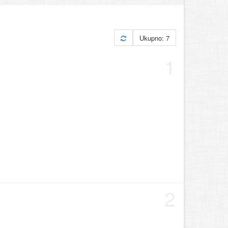
Ukupno: 7
1
2