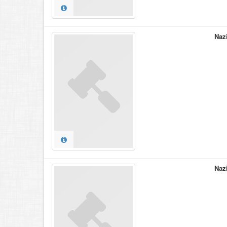
Naz
Naz