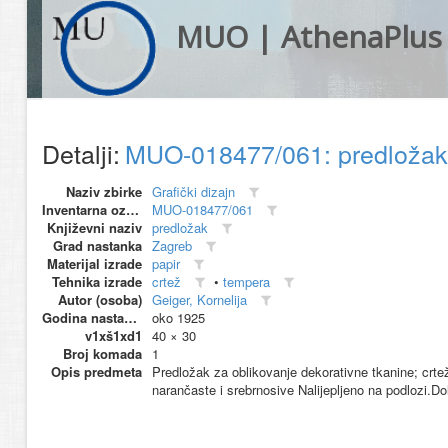
MUO | AthenaPlus
Detalji:
MUO-018477/061: predloža
Naziv zbirke
Grafički dizajn
Inventarna oznaka
MUO-018477/061
Književni naziv
predložak
Grad nastanka
Zagreb
Materijal izrade
papir
Tehnika izrade
crtež
•
tempera
Autor (osoba)
Geiger, Kornelija
Godina nastanka
oko 1925
v1xš1xd1
40 × 30
Broj komada
1
Opis predmeta
Predložak za oblikovanje dekorativne tkanine; crte
narančaste i srebrnosive Nalijepljeno na podlozi.Dolje