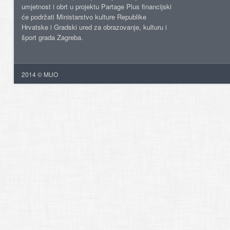
umjetnost i obrt u projektu Partage Plus financijski
će podržati Ministarstvo kulture Republike
Hrvatske i Gradski ured za obrazovanje, kulturu i
šport grada Zagreba.
2014 © MUO