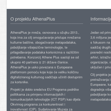
O projektu AthenaPlus
Informacij
AthenaPlus je mreža, osnovana u ožujku 2013.,
Jedan od prima
koja ima za cilj omogućavanje pristupa mrežama
3,6 milijuna j
kulturne baštine, obogaćivanje metapodataka,
s fokusom na s
poboljšanje višejezične terminologije, te
sadržaj drugih 
prilagođavanje podataka korisnicima s različitim
posredni nosite
potrebama. Konzorcij Athene Plus sastoji se od
arhivi, istraži
ukupno 40 partnera iz 21 države članice.
organizacije, 
AthenaPlus je usko povezana s Europeana
uključen i priv
platformom pomoću koje koje će veliku količinu
Cilj projekta 
digitaliziranog kulturnog sadržaja učiniti dostupnim
pretraživanja 
za korisnike.
Europeane, kao
Projekt je dobio sredstva EU Programa podrške
dogradnja više
politikama za primjenu informacijskih i
poboljšanje kv
komunikacijskih tehnologije (ICT PSP) kao dijela
metapodataka
Okvirnog programa za konkurentnost i
inovativnost (CIP). Sudjelovanje Muzeja za