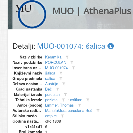
MUO | AthenaPlus
Detalji:
MUO-001074: šalica
Naziv zbirke
Keramika
Naziv podzbirke
PORCULAN
Inventarna oznaka
MUO-001074
Književni naziv
šalica
Grupa predmeta
šalica
Država nastanka
Austrija
Grad nastanka
Beč
Materijal izrade
porculan
Tehnika izrade
pozlata
•
oslikan
Autor (osoba)
Limmer, Thomas
Autorska radionica (proizvođač)
Manufaktura porculana Beč
Stilsko razdoblje
empire
Godina nastanka
oko 1808
v1xš1xd1
6
Broj komada
1