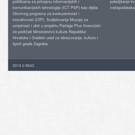
politikama za primjenu informacijskih i
poboljšanje kv
komunikacijskih tehnologije (ICT PSP) kao dijela
metapodataka
Okvirnog programa za konkurentnost i
inovativnost (CIP). Sudjelovanje Muzeja za
umjetnost i obrt u projektu Partage Plus financijski
će podržati Ministarstvo kulture Republike
Hrvatske i Gradski ured za obrazovanje, kulturu i
šport grada Zagreba.
2014 © MUO