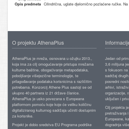
Opis predmeta
Cilindrična, uglate djelomično pozlaćene ručke. Na 
O projektu AthenaPlus
Informacij
AthenaPlus je mreža, osnovana u ožujku 2013.,
Jedan od prima
koja ima za cilj omogućavanje pristupa mrežama
3,6 milijuna j
kulturne baštine, obogaćivanje metapodataka,
s fokusom na s
poboljšanje višejezične terminologije, te
sadržaj drugih 
prilagođavanje podataka korisnicima s različitim
posredni nosite
potrebama. Konzorcij Athene Plus sastoji se od
arhivi, istraži
ukupno 40 partnera iz 21 države članice.
organizacije, 
AthenaPlus je usko povezana s Europeana
uključen i priv
platformom pomoću koje koje će veliku količinu
Cilj projekta 
digitaliziranog kulturnog sadržaja učiniti dostupnim
pretraživanja 
za korisnike.
Europeane, kao
Projekt je dobio sredstva EU Programa podrške
dogradnja više