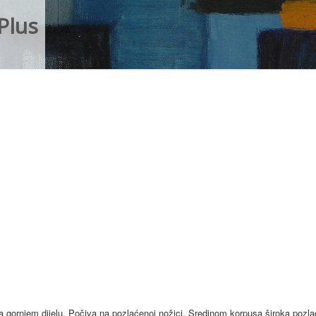
Plus
a gornjem dijelu. Počiva na pozlaćenoj nožici. Sredinom korpusa široka pozla