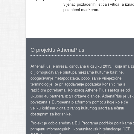
vijenac pozlaćenih listića i vitica, a izna
pozlaćeni maskeron.
O projektu AthenaPlus
AthenaPlus je mreža, osnovana u ožujku 2013., koja ima z
cilj omogućavanje pristupa mrežama kulturne baštine,
obogaćivanje metapodataka, poboljšanje višejezične
terminologije, te prilagođavanje podataka korisnicima s
različitim potrebama. Konzorcij Athene Plus sastoji se od
ukupno 40 partnera iz 21 države članice. AthenaPlus je us
povezana s Europeana platformom pomoću koje koje će
veliku količinu digitaliziranog kulturnog sadržaja učiniti
dostupnim za korisnike.
Projekt je dobio sredstva EU Programa podrške politikama 
primjenu informacijskih i komunikacijskih tehnologije (ICT