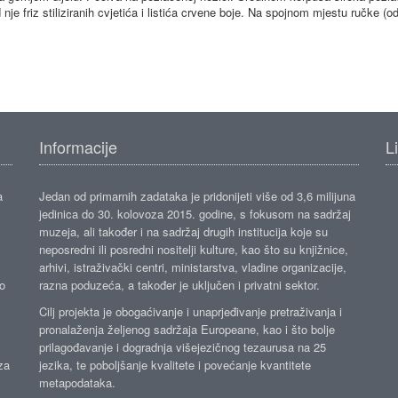
d nje friz stiliziranih cvjetića i listića crvene boje. Na spojnom mjestu ručke (od
Informacije
L
a
Jedan od primarnih zadataka je pridonijeti više od 3,6 milijuna
jedinica do 30. kolovoza 2015. godine, s fokusom na sadržaj
muzeja, ali također i na sadržaj drugih institucija koje su
neposredni ili posredni nositelji kulture, kao što su knjižnice,
arhivi, istraživački centri, ministarstva, vladine organizacije,
ko
razna poduzeća, a također je uključen i privatni sektor.
Cilj projekta je obogaćivanje i unaprjeđivanje pretraživanja i
pronalaženja željenog sadržaja Europeane, kao i što bolje
prilagođavanje i dogradnja višejezičnog tezaurusa na 25
za
jezika, te poboljšanje kvalitete i povećanje kvantitete
metapodataka.