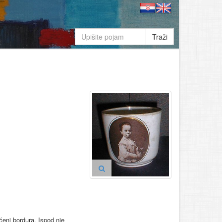
Traži
ćeni bordura. Ispod nje