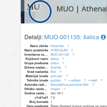
MUO | Athena
Detalji:
MUO-001135: šalica
Naziv zbirke
Keramika
Naziv podzbirke
PORCULAN
Inventarna oznaka
MUO-001135
Književni naziv
šalica
Grupa predmeta
šalica
Država nastanka
Austrija
Grad nastanka
Beč
Materijal izrade
porculan
Tehnika izrade
pozlata
•
oslikan
•
reljef
Autorska radionica (proizvođač)
Manufaktura porculana Beč
Stilsko razdoblje
empire
Godina nastanka
oko 1811
v1xš1xd1
7.5
Broj komada
1
Opis predmeta
Blago trbušasti korpus proširuje se prem