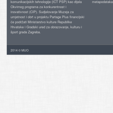
komunikacijskih tehnologije (ICT PSP) kao dijela
metapodataka
Okvirnog programa za konkurentnost i
inovativnost (CIP). Sudjelovanje Muzeja za
umjetnost i obrt u projektu Partage Plus financijski
će podržati Ministarstvo kulture Republike
Hrvatske i Gradski ured za obrazovanje, kulturu i
šport grada Zagreba.
2014 © MUO