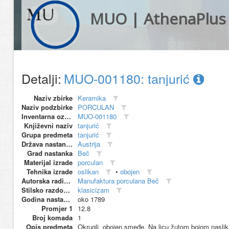
MUO | AthenaPlus
Detalji:
MUO-001180: tanjurić
Naziv zbirke
Keramika
Naziv podzbirke
PORCULAN
Inventarna oznaka
MUO-001180
Književni naziv
tanjurić
Grupa predmeta
tanjurić
Država nastanka
Austrija
Grad nastanka
Beč
Materijal izrade
porculan
Tehnika izrade
oslikan
•
obojen
Autorska radionica (proizvođač)
Manufaktura porculana Beč
Stilsko razdoblje
klasicizam
Godina nastanka
oko 1789
Promjer 1
12.8
Broj komada
1
Opis predmeta
Okrugli, obojen smeđe. Na licu žutom bojom naslikan 