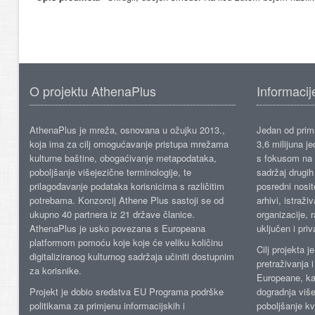
O projektu AthenaPlus
Informacij
AthenaPlus je mreža, osnovana u ožujku 2013.,
Jedan od prima
koja ima za cilj omogućavanje pristupa mrežama
3,6 milijuna j
kulturne baštine, obogaćivanje metapodataka,
s fokusom na s
poboljšanje višejezične terminologije, te
sadržaj drugih 
prilagođavanje podataka korisnicima s različitim
posredni nosite
potrebama. Konzorcij Athene Plus sastoji se od
arhivi, istraži
ukupno 40 partnera iz 21 države članice.
organizacije, 
AthenaPlus je usko povezana s Europeana
uključen i priv
platformom pomoću koje koje će veliku količinu
Cilj projekta 
digitaliziranog kulturnog sadržaja učiniti dostupnim
pretraživanja 
za korisnike.
Europeane, kao
Projekt je dobio sredstva EU Programa podrške
dogradnja više
politikama za primjenu informacijskih i
poboljšanje kv