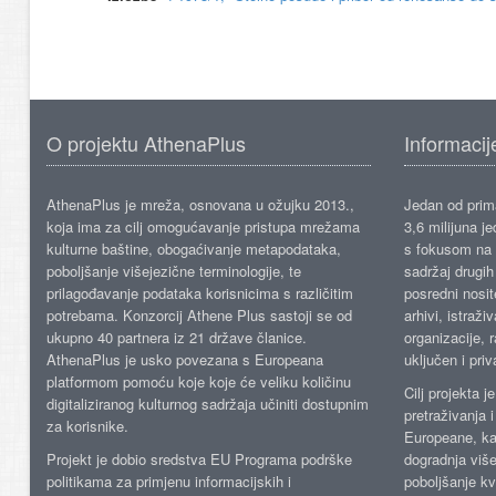
O projektu AthenaPlus
Informacij
AthenaPlus je mreža, osnovana u ožujku 2013.,
Jedan od prima
koja ima za cilj omogućavanje pristupa mrežama
3,6 milijuna j
kulturne baštine, obogaćivanje metapodataka,
s fokusom na s
poboljšanje višejezične terminologije, te
sadržaj drugih 
prilagođavanje podataka korisnicima s različitim
posredni nosite
potrebama. Konzorcij Athene Plus sastoji se od
arhivi, istraži
ukupno 40 partnera iz 21 države članice.
organizacije, 
AthenaPlus je usko povezana s Europeana
uključen i priv
platformom pomoću koje koje će veliku količinu
Cilj projekta 
digitaliziranog kulturnog sadržaja učiniti dostupnim
pretraživanja 
za korisnike.
Europeane, kao
Projekt je dobio sredstva EU Programa podrške
dogradnja više
politikama za primjenu informacijskih i
poboljšanje kv