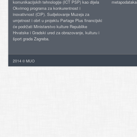
komunikacijskih tehnologije (ICT PSP) kao dijela
metapodataka
Okvirnog programa za konkurentnost i
inovativnost (CIP). Sudjelovanje Muzeja za
umjetnost i obrt u projektu Partage Plus financijski
će podržati Ministarstvo kulture Republike
Hrvatske i Gradski ured za obrazovanje, kulturu i
šport grada Zagreba.
2014 © MUO