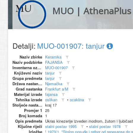
MUO | AthenaPlus
Detalji:
MUO-001907: tanjur
Naziv zbirke
Keramika
Naziv podzbirke
FAJANSA
Inventarna oznaka
MUO-001907
Književni naziv
tanjur
Grupa predmeta
tanjur
Država nastanka
Njemačka
Grad nastanka
Frankfurt a/M
Materijal izrade
fajansa
Tehnika izrade
oslikan
•
ocaklina
Stoljeće nastanka
kraj 17
Promjer 1
25
Broj komada
1
Opis predmeta
Ukras kinezerije izveden modrom, žutom i ljubiča
Ključne riječi
stalni postav 1995
•
stalni postav 1978
Izložbe
! 1973/1, "Stolno posuđe i pribor od renesanse do