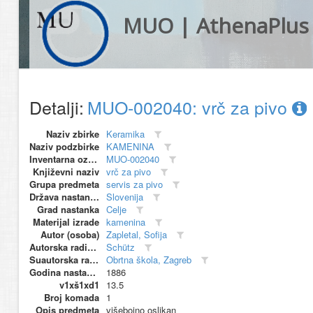
MUO | AthenaPlus
Detalji:
MUO-002040: vrč za pivo
Naziv zbirke
Keramika
Naziv podzbirke
KAMENINA
Inventarna oznaka
MUO-002040
Književni naziv
vrč za pivo
Grupa predmeta
servis za pivo
Država nastanka
Slovenija
Grad nastanka
Celje
Materijal izrade
kamenina
Autor (osoba)
Zapletal, Sofija
Autorska radionica (proizvođač)
Schütz
Suautorska radionica (suproizvođač)
Obrtna škola, Zagreb
Godina nastanka
1886
v1xš1xd1
13.5
Broj komada
1
Opis predmeta
višebojno oslikan