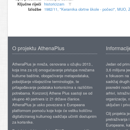
Ključne riječi
historicizam
Izložbe
1982/11, "Keramika obrtne škole - počeci", MUO, 
O projektu AthenaPlus
Informacij
AthenaPlus je mreža, osnovana u ožujku 2013.,
Jedan od prima
koja ima za cilj omogućavanje pristupa mrežama
3,6 milijuna j
kulturne baštine, obogaćivanje metapodataka,
s fokusom na s
poboljšanje višejezične terminologije, te
sadržaj drugih 
prilagođavanje podataka korisnicima s različitim
posredni nosite
potrebama. Konzorcij Athene Plus sastoji se od
arhivi, istraži
ukupno 40 partnera iz 21 države članice.
organizacije, 
AthenaPlus je usko povezana s Europeana
uključen i priv
platformom pomoću koje koje će veliku količinu
Cilj projekta 
digitaliziranog kulturnog sadržaja učiniti dostupnim
pretraživanja 
za korisnike.
Europeane, kao