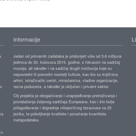
Informacije
L
a
Jedan od primarnih zadataka je pridonijeti više od 3,6 milijuna
jedinica do 30. kolovoza 2015. godine, s fokusom na sadržaj
muzeja, ali također i na sadržaj drugih institucija koje su
neposredni ili posredni nositelji kulture, kao što su knjižnice,
arhivi, istraživački centri, ministarstva, vladine organizacije,
ko
razna poduzeća, a također je uključen i privatni sektor.
Cilj projekta je obogaćivanje i unaprjeđivanje pretraživanja i
pronalaženja željenog sadržaja Europeane, kao i što bolje
prilagođavanje i dogradnja višejezičnog tezaurusa na 25
za
jezika, te poboljšanje kvalitete i povećanje kvantitete
metapodataka.
 u