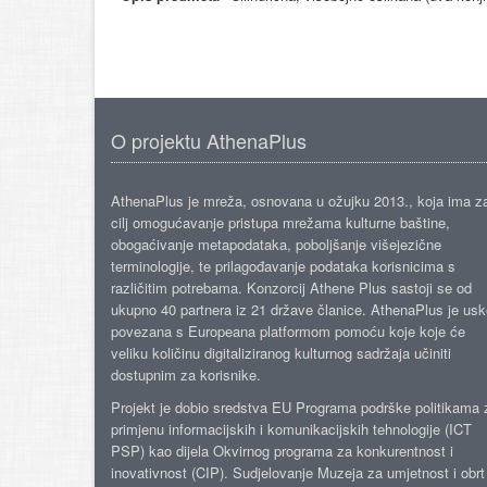
O projektu AthenaPlus
AthenaPlus je mreža, osnovana u ožujku 2013., koja ima z
cilj omogućavanje pristupa mrežama kulturne baštine,
obogaćivanje metapodataka, poboljšanje višejezične
terminologije, te prilagođavanje podataka korisnicima s
različitim potrebama. Konzorcij Athene Plus sastoji se od
ukupno 40 partnera iz 21 države članice. AthenaPlus je us
povezana s Europeana platformom pomoću koje koje će
veliku količinu digitaliziranog kulturnog sadržaja učiniti
dostupnim za korisnike.
Projekt je dobio sredstva EU Programa podrške politikama 
primjenu informacijskih i komunikacijskih tehnologije (ICT
PSP) kao dijela Okvirnog programa za konkurentnost i
inovativnost (CIP). Sudjelovanje Muzeja za umjetnost i obrt