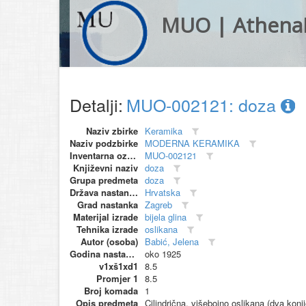
MUO | Athena
Detalji:
MUO-002121: doza
Naziv zbirke
Keramika
Naziv podzbirke
MODERNA KERAMIKA
Inventarna oznaka
MUO-002121
Književni naziv
doza
Grupa predmeta
doza
Država nastanka
Hrvatska
Grad nastanka
Zagreb
Materijal izrade
bijela glina
Tehnika izrade
oslikana
Autor (osoba)
Babić, Jelena
Godina nastanka
oko 1925
v1xš1xd1
8.5
Promjer 1
8.5
Broj komada
1
Opis predmeta
Cilindrična, višebojno oslikana (dva konji