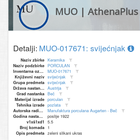
MUO | AthenaPlus
Detalji:
MUO-017671: svijećnjak
Naziv zbirke
Keramika
Naziv podzbirke
PORCULAN
Inventarna oznaka
MUO-017671
Književni naziv
svijećnjak
Grupa predmeta
svijećnjak
Država nastanka
Austrija
Grad nastanka
Beč
Materijal izrade
porculan
Tehnika izrade
pozlata
Autorska radionica (proizvođač)
Manufaktura porculana Augarten - Beč
Godina nastanka
poslije 1922
v1xš1xd1
5.5
Broj komada
1
Opis predmeta
zeleni slikani ukras