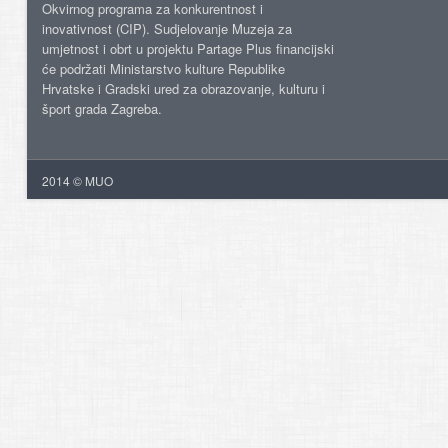
Okvirnog programa za konkurentnost i
inovativnost (CIP). Sudjelovanje Muzeja za
umjetnost i obrt u projektu Partage Plus financijski
će podržati Ministarstvo kulture Republike
Hrvatske i Gradski ured za obrazovanje, kulturu i
šport grada Zagreba.
2014 © MUO