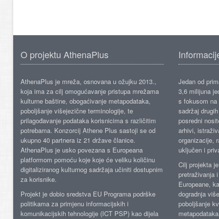
O projektu AthenaPlus
Informacij
AthenaPlus je mreža, osnovana u ožujku 2013.,
Jedan od prima
koja ima za cilj omogućavanje pristupa mrežama
3,6 milijuna j
kulturne baštine, obogaćivanje metapodataka,
s fokusom na s
poboljšanje višejezične terminologije, te
sadržaj drugih 
prilagođavanje podataka korisnicima s različitim
posredni nosite
potrebama. Konzorcij Athene Plus sastoji se od
arhivi, istraži
ukupno 40 partnera iz 21 države članice.
organizacije, 
AthenaPlus je usko povezana s Europeana
uključen i priv
platformom pomoću koje koje će veliku količinu
Cilj projekta 
digitaliziranog kulturnog sadržaja učiniti dostupnim
pretraživanja 
za korisnike.
Europeane, kao
Projekt je dobio sredstva EU Programa podrške
dogradnja više
politikama za primjenu informacijskih i
poboljšanje kv
komunikacijskih tehnologije (ICT PSP) kao dijela
metapodataka