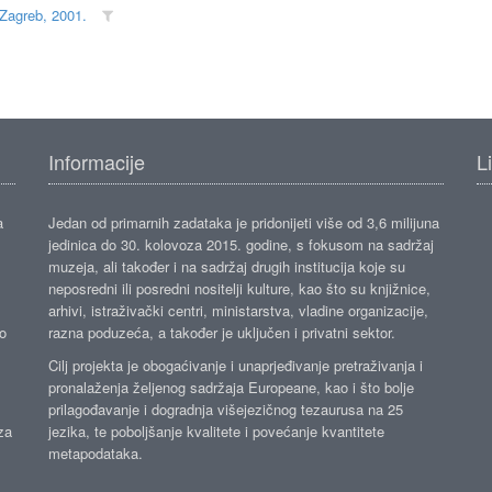
 Zagreb, 2001.
Informacije
L
a
Jedan od primarnih zadataka je pridonijeti više od 3,6 milijuna
jedinica do 30. kolovoza 2015. godine, s fokusom na sadržaj
muzeja, ali također i na sadržaj drugih institucija koje su
neposredni ili posredni nositelji kulture, kao što su knjižnice,
arhivi, istraživački centri, ministarstva, vladine organizacije,
ko
razna poduzeća, a također je uključen i privatni sektor.
Cilj projekta je obogaćivanje i unaprjeđivanje pretraživanja i
pronalaženja željenog sadržaja Europeane, kao i što bolje
prilagođavanje i dogradnja višejezičnog tezaurusa na 25
za
jezika, te poboljšanje kvalitete i povećanje kvantitete
metapodataka.