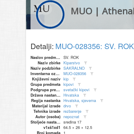
MUO | Athena
Detalji:
MUO-028356: SV. ROK
Naslov predmeta
SV. ROK
Naziv zbirke
Kiparstvo
Naziv podzbirke
SAKRALNO
Inventarna oznaka
MUO-028356
Književni naziv
kip
Grupa predmeta
kipovi
Podgrupa predmeta
svetački kipovi
Država nastanka
Hrvatska
Regija nastanka
Hrvatska, sjeverna
Materijal izrade
drvo
Tehnika izrade
rezbarenje
Autor (osoba)
nepoznat
Stoljeće nastanka
sredina 17
v1xš1xd1
64.5 × 26 × 12.5
Broj komada
1