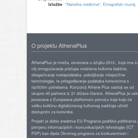
Izložbe
"Narodna medicina", Etnografski muzej,
O projektu AthenaPlus
AthenaPlus je mreža, osnovana u ožujku 2013., koja ima z
cilj omogućavanje pristupa mrežama kulturne baštine,
obogaćivanje metapodataka, poboljšanje višejezične
terminologije, te prilagođavanje podataka korisnicima s
različitim potrebama. Konzorcij Athene Plus sastoji se od
ukupno 40 partnera iz 21 države članice. AthenaPlus je us
povezana s Europeana platformom pomoću koje koje će
veliku količinu digitaliziranog kulturnog sadržaja učiniti
dostupnim za korisnike.
Projekt je dobio sredstva EU Programa podrške politikama 
primjenu informacijskih i komunikacijskih tehnologije (ICT
PSP) kao dijela Okvirnog programa za konkurentnost i