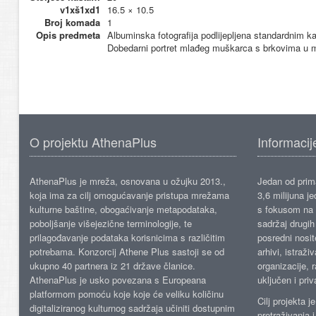
v1xš1xd1
16.5 × 10.5
Broj komada
1
Opis predmeta
Albuminska fotografija podlijepljena standardnim k
Dobedarni portret mlađeg muškarca s brkovima u ma
O projektu AthenaPlus
Informacij
AthenaPlus je mreža, osnovana u ožujku 2013.,
Jedan od prima
koja ima za cilj omogućavanje pristupa mrežama
3,6 milijuna j
kulturne baštine, obogaćivanje metapodataka,
s fokusom na s
poboljšanje višejezične terminologije, te
sadržaj drugih 
prilagođavanje podataka korisnicima s različitim
posredni nosite
potrebama. Konzorcij Athene Plus sastoji se od
arhivi, istraži
ukupno 40 partnera iz 21 države članice.
organizacije, 
AthenaPlus je usko povezana s Europeana
uključen i priv
platformom pomoću koje koje će veliku količinu
Cilj projekta 
digitaliziranog kulturnog sadržaja učiniti dostupnim
pretraživanja 