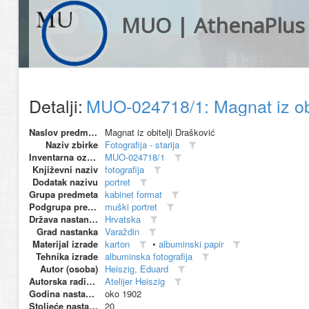
MUO | AthenaPlus
Detalji:
MUO-024718/1: Magnat iz obit
Naslov predmeta
Magnat iz obitelji Drašković
Naziv zbirke
Fotografija - starija
Inventarna oznaka
MUO-024718/1
Književni naziv
fotografija
Dodatak nazivu
portret
Grupa predmeta
kabinet format
Podgrupa predmeta
muški portret
Država nastanka
Hrvatska
Grad nastanka
Varaždin
Materijal izrade
karton
•
albuminski papir
Tehnika izrade
albuminska fotografija
Autor (osoba)
Heiszig, Eduard
Autorska radionica (proizvođač)
Atelijer Heiszig
Godina nastanka
oko 1902
Stoljeće nastanka
20