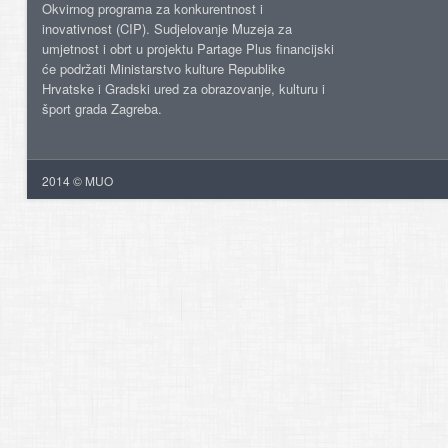
Okvirnog programa za konkurentnost i
inovativnost (CIP). Sudjelovanje Muzeja za
umjetnost i obrt u projektu Partage Plus financijski
će podržati Ministarstvo kulture Republike
Hrvatske i Gradski ured za obrazovanje, kulturu i
šport grada Zagreba.
2014 © MUO