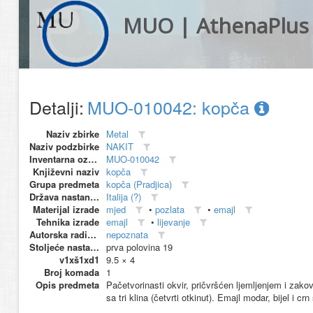
MUO | AthenaPlus
Detalji:
MUO-010042: kopča
Naziv zbirke
Metal
Naziv podzbirke
NAKIT
Inventarna oznaka
MUO-010042
Književni naziv
kopča
Grupa predmeta
kopča (Pradjica)
Država nastanka
Italija (?)
Materijal izrade
mjed
•
pozlata
•
emajl
Tehnika izrade
emajl
•
lijevanje
Autorska radionica (proizvođač)
nepoznata
Stoljeće nastanka
prva polovina 19
v1xš1xd1
9.5 × 4
Broj komada
1
Opis predmeta
Pačetvorinasti okvir, pričvršćen ljemljenjem i zak
sa tri klina (četvrti otkinut). Emajl modar, bijel i cr