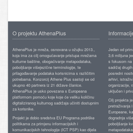
O projektu AthenaPlus
Informacij
AthenaPlus je mreža, osnovana u ožujku 2013.,
Jedan od prima
koja ima za cilj omogućavanje pristupa mrežama
3,6 milijuna j
kulturne baštine, obogaćivanje metapodataka,
s fokusom na s
poboljšanje višejezične terminologije, te
sadržaj drugih 
prilagođavanje podataka korisnicima s različitim
posredni nosite
potrebama. Konzorcij Athene Plus sastoji se od
arhivi, istraži
ukupno 40 partnera iz 21 države članice.
organizacije, 
AthenaPlus je usko povezana s Europeana
uključen i priv
platformom pomoću koje koje će veliku količinu
Cilj projekta 
digitaliziranog kulturnog sadržaja učiniti dostupnim
pretraživanja 
za korisnike.
Europeane, kao
Projekt je dobio sredstva EU Programa podrške
dogradnja više
politikama za primjenu informacijskih i
poboljšanje kv
komunikacijskih tehnologije (ICT PSP) kao dijela
metapodataka