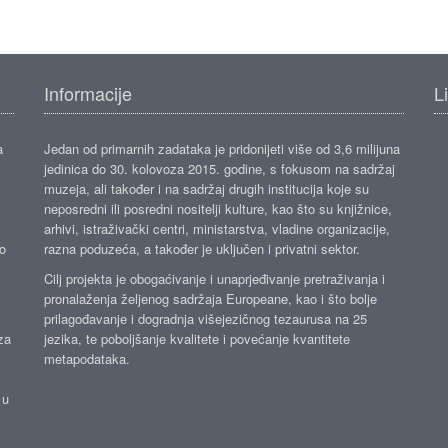
Informacije
L
a
Jedan od primarnih zadataka je pridonijeti više od 3,6 milijuna
jedinica do 30. kolovoza 2015. godine, s fokusom na sadržaj
muzeja, ali također i na sadržaj drugih institucija koje su
neposredni ili posredni nositelji kulture, kao što su knjižnice,
arhivi, istraživački centri, ministarstva, vladine organizacije,
ko
razna poduzeća, a također je uključen i privatni sektor.
Cilj projekta je obogaćivanje i unaprjeđivanje pretraživanja i
pronalaženja željenog sadržaja Europeane, kao i što bolje
prilagođavanje i dogradnja višejezičnog tezaurusa na 25
za
jezika, te poboljšanje kvalitete i povećanje kvantitete
metapodataka.
 u