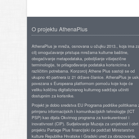
O projektu AthenaPlus
AthenaPlus je mreža, osnovana u ožujku 2013., koja ima z
cilj omogućavanje pristupa mrežama kulturne baštine,
obogaćivanje metapodataka, poboljšanje višejezične
terminologije, te prilagođavanje podataka korisnicima s
različitim potrebama. Konzorcij Athene Plus sastoji se od
ukupno 40 partnera iz 21 države članice. AthenaPlus je us
povezana s Europeana platformom pomoću koje koje će
veliku količinu digitaliziranog kulturnog sadržaja učiniti
dostupnim za korisnike.
Projekt je dobio sredstva EU Programa podrške politikama 
primjenu informacijskih i komunikacijskih tehnologije (ICT
PSP) kao dijela Okvirnog programa za konkurentnost i
inovativnost (CIP). Sudjelovanje Muzeja za umjetnost i obrt
projektu Partage Plus financijski će podržati Ministarstvo
kulture Republike Hrvatske i Gradski ured za obrazovanje,