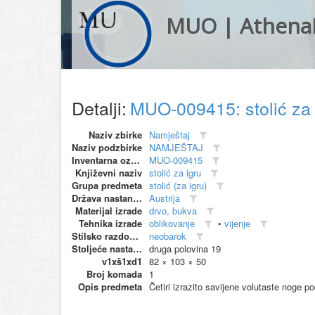
MUO | Athena
Detalji:
MUO-009415: stolić za
Naziv zbirke
Namještaj
Naziv podzbirke
NAMJEŠTAJ
Inventarna oznaka
MUO-009415
Književni naziv
stolić za igru
Grupa predmeta
stolić (za igru)
Država nastanka
Austrija
Materijal izrade
drvo, bukva
Tehnika izrade
oblikovanje
•
vijenje
Stilsko razdoblje
neobarok
Stoljeće nastanka
druga polovina 19
v1xš1xd1
82 × 103 × 50
Broj komada
1
Opis predmeta
Četiri izrazito savijene volutaste noge p