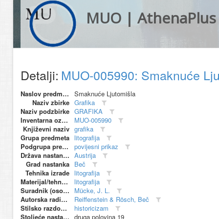
MUO | AthenaPlus
Detalji:
MUO-005990: Smaknuće Ljut
Naslov predmeta
Smaknuće Ljutomišla
Naziv zbirke
Grafika
Naziv podzbirke
GRAFIKA
Inventarna oznaka
MUO-005990
Književni naziv
grafika
Grupa predmeta
litografija
Podgrupa predmeta
povijesni prikaz
Država nastanka
Austrija
Grad nastanka
Beč
Tehnika izrade
litografija
Materijal/tehnika
litografija
Suradnik (osoba)
Mücke, J. L.
Autorska radionica (proizvođač)
Reiffenstein & Rösch, Beč
Stilsko razdoblje
historicizam
Stoljeće nastanka
druga polovina 19