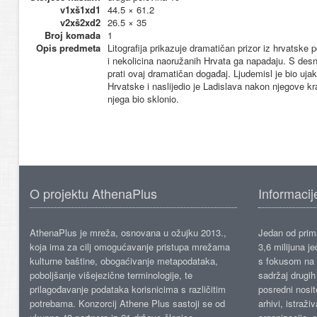
v1xš1xd1
44.5 × 61.2
v2xš2xd2
26.5 × 35
Broj komada
1
Opis predmeta
Litografija prikazuje dramatičan prizor iz hrvatske po
i nekolicina naoružanih Hrvata ga napadaju. S desn
prati ovaj dramatičan događaj. Ljudemisl je bio u
Hrvatske i naslijedio je Ladislava nakon njegove k
njega bio sklonio.
O projektu AthenaPlus
Informacij
AthenaPlus je mreža, osnovana u ožujku 2013.,
Jedan od prima
koja ima za cilj omogućavanje pristupa mrežama
3,6 milijuna j
kulturne baštine, obogaćivanje metapodataka,
s fokusom na s
poboljšanje višejezične terminologije, te
sadržaj drugih 
prilagođavanje podataka korisnicima s različitim
posredni nosite
potrebama. Konzorcij Athene Plus sastoji se od
arhivi, istraži