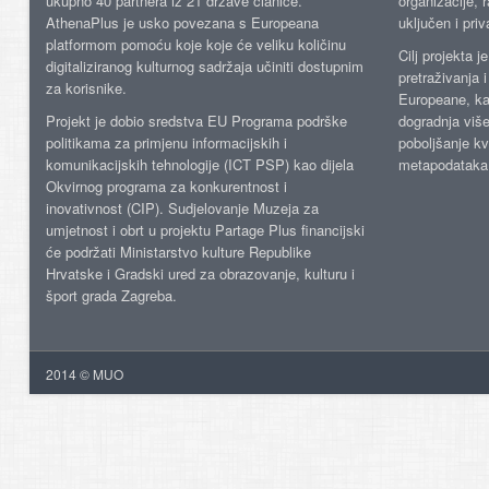
ukupno 40 partnera iz 21 države članice.
organizacije, 
AthenaPlus je usko povezana s Europeana
uključen i priv
platformom pomoću koje koje će veliku količinu
Cilj projekta 
digitaliziranog kulturnog sadržaja učiniti dostupnim
pretraživanja 
za korisnike.
Europeane, kao
Projekt je dobio sredstva EU Programa podrške
dogradnja više
politikama za primjenu informacijskih i
poboljšanje kv
komunikacijskih tehnologije (ICT PSP) kao dijela
metapodataka
Okvirnog programa za konkurentnost i
inovativnost (CIP). Sudjelovanje Muzeja za
umjetnost i obrt u projektu Partage Plus financijski
će podržati Ministarstvo kulture Republike
Hrvatske i Gradski ured za obrazovanje, kulturu i
šport grada Zagreba.
2014 © MUO