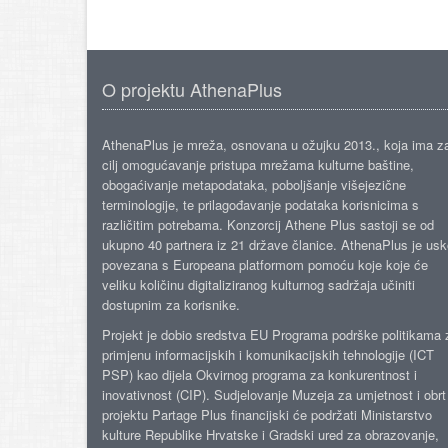
O projektu AthenaPlus
AthenaPlus je mreža, osnovana u ožujku 2013., koja ima z
cilj omogućavanje pristupa mrežama kulturne baštine,
obogaćivanje metapodataka, poboljšanje višejezične
terminologije, te prilagođavanje podataka korisnicima s
različitim potrebama. Konzorcij Athene Plus sastoji se od
ukupno 40 partnera iz 21 države članice. AthenaPlus je us
povezana s Europeana platformom pomoću koje koje će
veliku količinu digitaliziranog kulturnog sadržaja učiniti
dostupnim za korisnike.
Projekt je dobio sredstva EU Programa podrške politikama 
primjenu informacijskih i komunikacijskih tehnologije (ICT
PSP) kao dijela Okvirnog programa za konkurentnost i
inovativnost (CIP). Sudjelovanje Muzeja za umjetnost i obrt
projektu Partage Plus financijski će podržati Ministarstvo
kulture Republike Hrvatske i Gradski ured za obrazovanje,