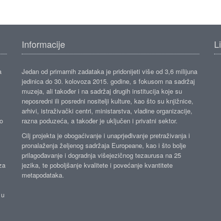
Informacije
L
a
Jedan od primarnih zadataka je pridonijeti više od 3,6 milijuna
jedinica do 30. kolovoza 2015. godine, s fokusom na sadržaj
muzeja, ali također i na sadržaj drugih institucija koje su
neposredni ili posredni nositelji kulture, kao što su knjižnice,
arhivi, istraživački centri, ministarstva, vladine organizacije,
ko
razna poduzeća, a također je uključen i privatni sektor.
Cilj projekta je obogaćivanje i unaprjeđivanje pretraživanja i
pronalaženja željenog sadržaja Europeane, kao i što bolje
prilagođavanje i dogradnja višejezičnog tezaurusa na 25
za
jezika, te poboljšanje kvalitete i povećanje kvantitete
metapodataka.
 u