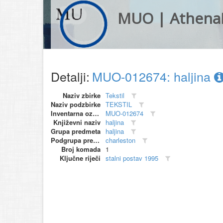
MUO | Athena
Detalji:
MUO-012674: haljina
Naziv zbirke
Tekstil
Naziv podzbirke
TEKSTIL
Inventarna oznaka
MUO-012674
Književni naziv
haljina
Grupa predmeta
haljina
Podgrupa predmeta
charleston
Broj komada
1
Ključne riječi
stalni postav 1995