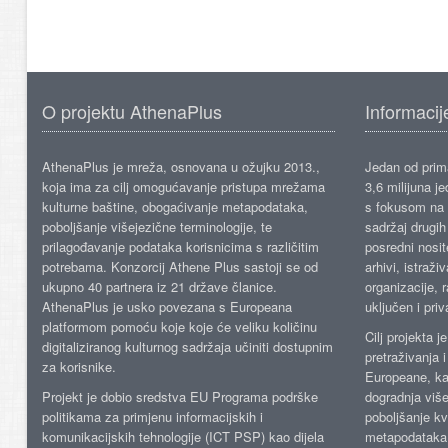
O projektu AthenaPlus
Informacij
AthenaPlus je mreža, osnovana u ožujku 2013.,
Jedan od prima
koja ima za cilj omogućavanje pristupa mrežama
3,6 milijuna j
kulturne baštine, obogaćivanje metapodataka,
s fokusom na s
poboljšanje višejezične terminologije, te
sadržaj drugih 
prilagođavanje podataka korisnicima s različitim
posredni nosite
potrebama. Konzorcij Athene Plus sastoji se od
arhivi, istraži
ukupno 40 partnera iz 21 države članice.
organizacije, 
AthenaPlus je usko povezana s Europeana
uključen i priv
platformom pomoću koje koje će veliku količinu
Cilj projekta 
digitaliziranog kulturnog sadržaja učiniti dostupnim
pretraživanja 
za korisnike.
Europeane, kao
Projekt je dobio sredstva EU Programa podrške
dogradnja više
politikama za primjenu informacijskih i
poboljšanje kv
komunikacijskih tehnologije (ICT PSP) kao dijela
metapodataka