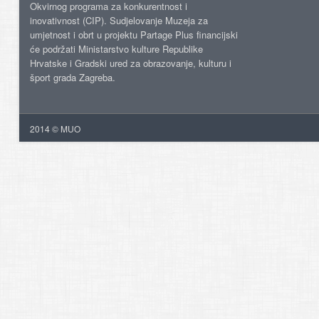
Okvirnog programa za konkurentnost i
inovativnost (CIP). Sudjelovanje Muzeja za
umjetnost i obrt u projektu Partage Plus financijski
će podržati Ministarstvo kulture Republike
Hrvatske i Gradski ured za obrazovanje, kulturu i
šport grada Zagreba.
2014 © MUO