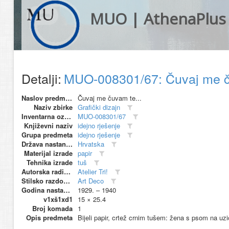
MUO | AthenaPlus
Detalji:
MUO-008301/67: Čuvaj me čuv
Naslov predmeta
Čuvaj me čuvam te...
Naziv zbirke
Grafički dizajn
Inventarna oznaka
MUO-008301/67
Književni naziv
idejno rješenje
Grupa predmeta
idejno rješenje
Država nastanka
Hrvatska
Materijal izrade
papir
Tehnika izrade
tuš
Autorska radionica (proizvođač)
Atelier Tri!
Stilsko razdoblje
Art Deco
Godina nastanka
1929. – 1940
v1xš1xd1
15 × 25.4
Broj komada
1
Opis predmeta
Bijeli papir, crtež crnim tušem: žena s psom na uzi