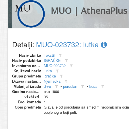
MUO | AthenaPlus
Detalji:
MUO-023732: lutka
Naziv zbirke
Tekstil
Naziv podzbirke
IGRAČKE
Inventarna oznaka
MUO-023732
Književni naziv
lutka
Grupa predmeta
igračka
Država nastanka
Njemačka
Materijal izrade
drvo
•
porculan
•
kosa
Godina nastanka
oko 1900
v1xš1xd1
35
Broj komada
1
Opis predmeta
Glava je od porculana sa smeđim nepomičnim očima;
obojenog u boji puti.