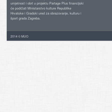
umjetnost i obrt u projektu Partage Plus financijski
će podržati Ministarstvo kulture Republike
Hrvatske i Gradski ured za obrazovanje, kulturu i
šport grada Zagreba.
2014 © MUO