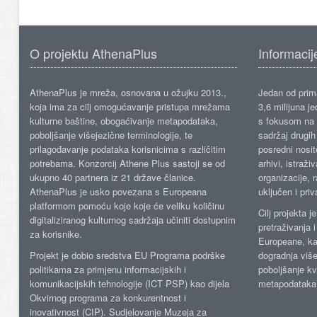
O projektu AthenaPlus
Informacij
AthenaPlus je mreža, osnovana u ožujku 2013.,
Jedan od prima
koja ima za cilj omogućavanje pristupa mrežama
3,6 milijuna j
kulturne baštine, obogaćivanje metapodataka,
s fokusom na s
poboljšanje višejezične terminologije, te
sadržaj drugih 
prilagođavanje podataka korisnicima s različitim
posredni nosite
potrebama. Konzorcij Athene Plus sastoji se od
arhivi, istraži
ukupno 40 partnera iz 21 države članice.
organizacije, 
AthenaPlus je usko povezana s Europeana
uključen i priv
platformom pomoću koje koje će veliku količinu
Cilj projekta 
digitaliziranog kulturnog sadržaja učiniti dostupnim
pretraživanja 
za korisnike.
Europeane, kao
Projekt je dobio sredstva EU Programa podrške
dogradnja više
politikama za primjenu informacijskih i
poboljšanje kv
komunikacijskih tehnologije (ICT PSP) kao dijela
metapodataka
Okvirnog programa za konkurentnost i
inovativnost (CIP). Sudjelovanje Muzeja za