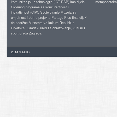
komunikacijskih tehnologije (ICT PSP) kao dijela
metapodataka
Okvirnog programa za konkurentnost i
inovativnost (CIP). Sudjelovanje Muzeja za
umjetnost i obrt u projektu Partage Plus financijski
će podržati Ministarstvo kulture Republike
Hrvatske i Gradski ured za obrazovanje, kulturu i
šport grada Zagreba.
2014 © MUO