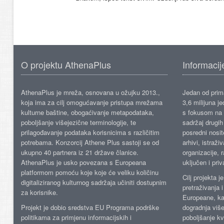
O projektu AthenaPlus
Informacij
AthenaPlus je mreža, osnovana u ožujku 2013.,
Jedan od prima
koja ima za cilj omogućavanje pristupa mrežama
3,6 milijuna j
kulturne baštine, obogaćivanje metapodataka,
s fokusom na s
poboljšanje višejezične terminologije, te
sadržaj drugih 
prilagođavanje podataka korisnicima s različitim
posredni nosite
potrebama. Konzorcij Athene Plus sastoji se od
arhivi, istraži
ukupno 40 partnera iz 21 države članice.
organizacije, 
AthenaPlus je usko povezana s Europeana
uključen i priv
platformom pomoću koje koje će veliku količinu
Cilj projekta 
digitaliziranog kulturnog sadržaja učiniti dostupnim
pretraživanja 
za korisnike.
Europeane, kao
Projekt je dobio sredstva EU Programa podrške
dogradnja više
politikama za primjenu informacijskih i
poboljšanje kv