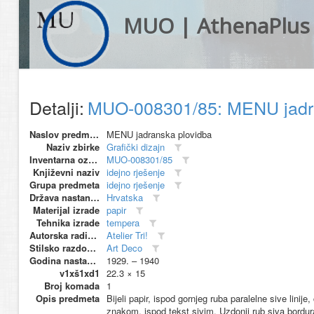
MUO | AthenaPlus
Detalji:
MUO-008301/85: MENU jadran
Naslov predmeta
MENU jadranska plovidba
Naziv zbirke
Grafički dizajn
Inventarna oznaka
MUO-008301/85
Književni naziv
idejno rješenje
Grupa predmeta
idejno rješenje
Država nastanka
Hrvatska
Materijal izrade
papir
Tehnika izrade
tempera
Autorska radionica (proizvođač)
Atelier Tri!
Stilsko razdoblje
Art Deco
Godina nastanka
1929. – 1940
v1xš1xd1
22.3 × 15
Broj komada
1
Opis predmeta
Bijeli papir, ispod gornjeg ruba paralelne sive linij
znakom, ispod tekst sivim. Uzdonji rub siva bordur