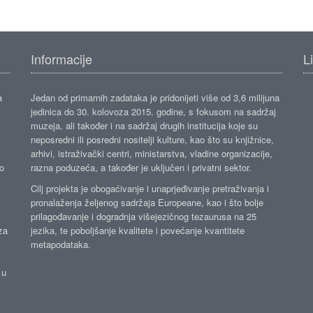
Informacije
L
a
Jedan od primarnih zadataka je pridonijeti više od 3,6 milijuna
jedinica do 30. kolovoza 2015. godine, s fokusom na sadržaj
muzeja, ali također i na sadržaj drugih institucija koje su
neposredni ili posredni nositelji kulture, kao što su knjižnice,
arhivi, istraživački centri, ministarstva, vladine organizacije,
ko
razna poduzeća, a također je uključen i privatni sektor.
Cilj projekta je obogaćivanje i unaprjeđivanje pretraživanja i
pronalaženja željenog sadržaja Europeane, kao i što bolje
prilagođavanje i dogradnja višejezičnog tezaurusa na 25
za
jezika, te poboljšanje kvalitete i povećanje kvantitete
metapodataka.
 u