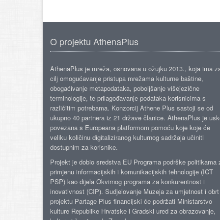
O projektu AthenaPlus
AthenaPlus je mreža, osnovana u ožujku 2013., koja ima z
cilj omogućavanje pristupa mrežama kulturne baštine,
obogaćivanje metapodataka, poboljšanje višejezične
terminologije, te prilagođavanje podataka korisnicima s
različitim potrebama. Konzorcij Athene Plus sastoji se od
ukupno 40 partnera iz 21 države članice. AthenaPlus je us
povezana s Europeana platformom pomoću koje koje će
veliku količinu digitaliziranog kulturnog sadržaja učiniti
dostupnim za korisnike.
Projekt je dobio sredstva EU Programa podrške politikama 
primjenu informacijskih i komunikacijskih tehnologije (ICT
PSP) kao dijela Okvirnog programa za konkurentnost i
inovativnost (CIP). Sudjelovanje Muzeja za umjetnost i obrt
projektu Partage Plus financijski će podržati Ministarstvo
kulture Republike Hrvatske i Gradski ured za obrazovanje,