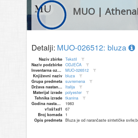
MUO | Athena
Detalji:
MUO-026512: bluza
Naziv zbirke
Tekstil
Naziv podzbirke
ODJEĆA
Inventarna oznaka
MUO-026512
Književni naziv
bluza
Grupa predmeta
suvremena
Država nastanka
Italija
Materijal izrade
polyester
Tehnika izrade
tkanina
Godina nastanka
1983
v1xš1xd1
67
Broj komada
1
Opis predmeta
Bluza je od narančaste sintetičke svile;