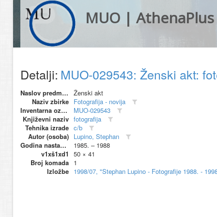
MUO | AthenaPlus
Detalji:
MUO-029543: Ženski akt: fot
Naslov predmeta
Ženski akt
Naziv zbirke
Fotografija - novija
Inventarna oznaka
MUO-029543
Književni naziv
fotografija
Tehnika izrade
c/b
Autor (osoba)
Lupino, Stephan
Godina nastanka
1985. – 1988
v1xš1xd1
50 × 41
Broj komada
1
Izložbe
1998/07, "Stephan Lupino - Fotografije 1988. - 19