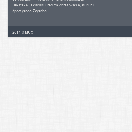
Hrvatske i Gradski ured za obrazovanje, kulturu i
šport grada Zagreba.
2014 © MUO