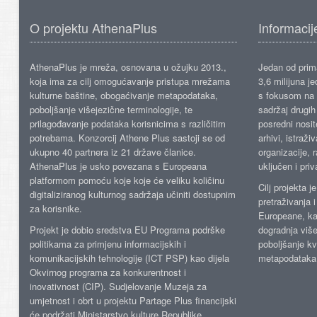
O projektu AthenaPlus
Informacij
AthenaPlus je mreža, osnovana u ožujku 2013.,
Jedan od prima
koja ima za cilj omogućavanje pristupa mrežama
3,6 milijuna j
kulturne baštine, obogaćivanje metapodataka,
s fokusom na s
poboljšanje višejezične terminologije, te
sadržaj drugih 
prilagođavanje podataka korisnicima s različitim
posredni nosite
potrebama. Konzorcij Athene Plus sastoji se od
arhivi, istraži
ukupno 40 partnera iz 21 države članice.
organizacije, 
AthenaPlus je usko povezana s Europeana
uključen i priv
platformom pomoću koje koje će veliku količinu
Cilj projekta 
digitaliziranog kulturnog sadržaja učiniti dostupnim
pretraživanja 
za korisnike.
Europeane, kao
Projekt je dobio sredstva EU Programa podrške
dogradnja više
politikama za primjenu informacijskih i
poboljšanje kv
komunikacijskih tehnologije (ICT PSP) kao dijela
metapodataka
Okvirnog programa za konkurentnost i
inovativnost (CIP). Sudjelovanje Muzeja za
umjetnost i obrt u projektu Partage Plus financijski
će podržati Ministarstvo kulture Republike