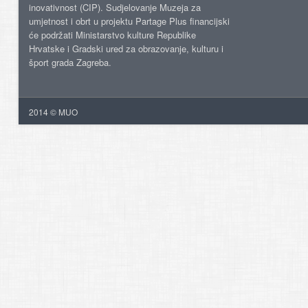
inovativnost (CIP). Sudjelovanje Muzeja za
umjetnost i obrt u projektu Partage Plus financijski
će podržati Ministarstvo kulture Republike
Hrvatske i Gradski ured za obrazovanje, kulturu i
šport grada Zagreba.
2014 © MUO