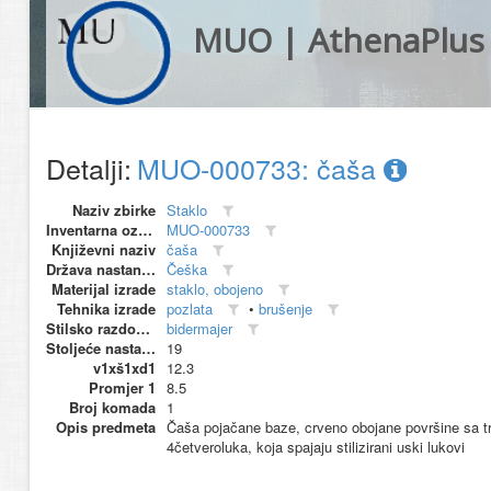
MUO | AthenaPlus
Detalji:
MUO-000733: čaša
Naziv zbirke
Staklo
Inventarna oznaka
MUO-000733
Književni naziv
čaša
Država nastanka
Češka
Materijal izrade
staklo, obojeno
Tehnika izrade
pozlata
•
brušenje
Stilsko razdoblje
bidermajer
Stoljeće nastanka
19
v1xš1xd1
12.3
Promjer 1
8.5
Broj komada
1
Opis predmeta
Čaša pojačane baze, crveno obojane površine sa tr
4četveroluka, koja spajaju stilizirani uski lukovi