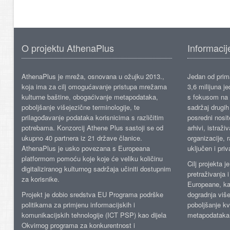
O projektu AthenaPlus
Informacij
AthenaPlus je mreža, osnovana u ožujku 2013.,
Jedan od prima
koja ima za cilj omogućavanje pristupa mrežama
3,6 milijuna j
kulturne baštine, obogaćivanje metapodataka,
s fokusom na s
poboljšanje višejezične terminologije, te
sadržaj drugih 
prilagođavanje podataka korisnicima s različitim
posredni nosite
potrebama. Konzorcij Athene Plus sastoji se od
arhivi, istraži
ukupno 40 partnera iz 21 države članice.
organizacije, 
AthenaPlus je usko povezana s Europeana
uključen i priv
platformom pomoću koje koje će veliku količinu
Cilj projekta 
digitaliziranog kulturnog sadržaja učiniti dostupnim
pretraživanja 
za korisnike.
Europeane, kao
Projekt je dobio sredstva EU Programa podrške
dogradnja više
politikama za primjenu informacijskih i
poboljšanje kv
komunikacijskih tehnologije (ICT PSP) kao dijela
metapodataka
Okvirnog programa za konkurentnost i