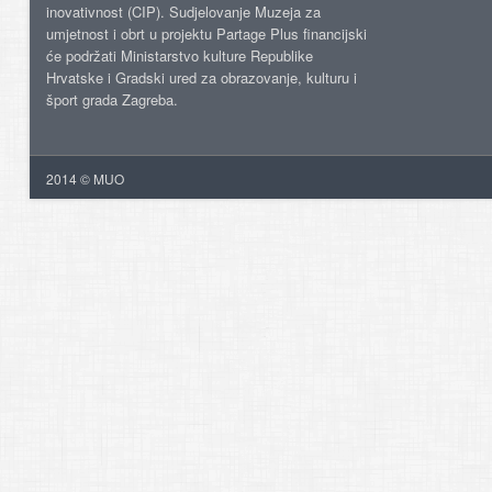
inovativnost (CIP). Sudjelovanje Muzeja za
umjetnost i obrt u projektu Partage Plus financijski
će podržati Ministarstvo kulture Republike
Hrvatske i Gradski ured za obrazovanje, kulturu i
šport grada Zagreba.
2014 © MUO