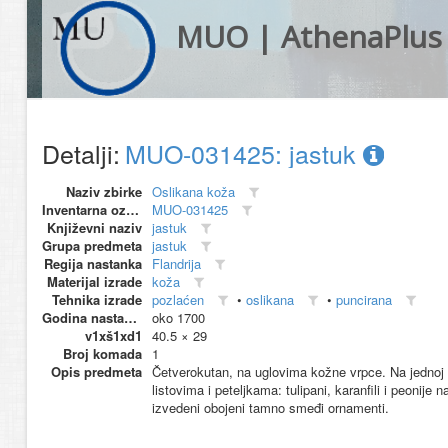
MUO | AthenaPlus
Detalji:
MUO-031425: jastuk
Naziv zbirke
Oslikana koža
Inventarna oznaka
MUO-031425
Književni naziv
jastuk
Grupa predmeta
jastuk
Regija nastanka
Flandrija
Materijal izrade
koža
Tehnika izrade
pozlaćen
•
oslikana
•
puncirana
Godina nastanka
oko 1700
v1xš1xd1
40.5 × 29
Broj komada
1
Opis predmeta
Četverokutan, na uglovima kožne vrpce. Na jednoj st
listovima i peteljkama: tulipani, karanfili i peonije
izvedeni obojeni tamno smeđi ornamenti.