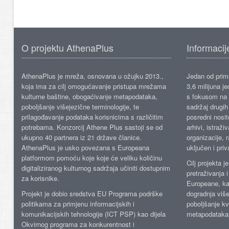
O projektu AthenaPlus
Informacij
AthenaPlus je mreža, osnovana u ožujku 2013.,
Jedan od prima
koja ima za cilj omogućavanje pristupa mrežama
3,6 milijuna j
kulturne baštine, obogaćivanje metapodataka,
s fokusom na s
poboljšanje višejezične terminologije, te
sadržaj drugih 
prilagođavanje podataka korisnicima s različitim
posredni nosite
potrebama. Konzorcij Athene Plus sastoji se od
arhivi, istraži
ukupno 40 partnera iz 21 države članice.
organizacije, 
AthenaPlus je usko povezana s Europeana
uključen i priv
platformom pomoću koje koje će veliku količinu
Cilj projekta 
digitaliziranog kulturnog sadržaja učiniti dostupnim
pretraživanja 
za korisnike.
Europeane, kao
Projekt je dobio sredstva EU Programa podrške
dogradnja više
politikama za primjenu informacijskih i
poboljšanje kv
komunikacijskih tehnologije (ICT PSP) kao dijela
metapodataka
Okvirnog programa za konkurentnost i